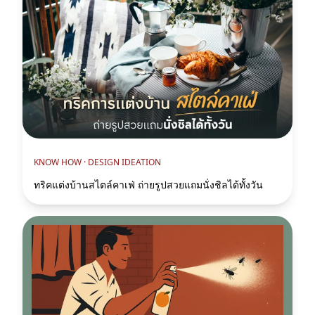
KNOW HOW ·
DESIGN IDEATION
ทริคแต่งบ้านสไตล์คาเฟ่ ถ่ายรูปสวยแถมนั่งชิลได้ทั้งวัน