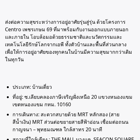
ส่งต่อความสุขระหว่างการอยู่อาศัยรุ่นสู่รุ่น ด้วยโครงการ
Centro เพชรเกษม 69 ที่มาพร้อมกับงานออกแบบภายนอก
และภายใน โอบล้อมอด้วยธรรมชาติและนวัตกรรมและ
เทคโนโลยีรักษ์โลกจากเอพี ทั้งตัวบ้านและพื้นที่ส่วนกลาง
เพื่อให้การอยู่อาศัยของทุกคนในบ้านมีความสุขมากกว่าเดิม
ในทุกวัน
ประเภท: บ้านเดี่ยว
ที่อยู่: ซ.เลียบคลองภาษีเจริญฝั่งเหนือ 20 แขวงหนองแขม
เขตหนองแขม กทม. 10160
การเดินทาง: สะดวกสบายด้วย MRT หลักสอง (สาย
สีน้ำเงิน) MRT ส่วนต่อขยายสายสีฟ้าอ่อน เชื่อมต่อถนน
กาญจนา – พุทธมณฑล ใกล้สาทร 20 นาที
สถานที่ใกล้เคียง : THE MALL บางแค, SEACON SQUARE