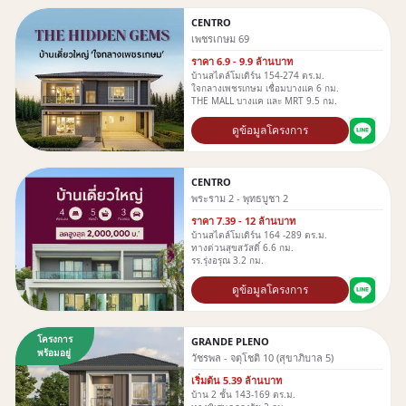
CENTRO
เพชรเกษม 69
ราคา 6.9 - 9.9 ล้านบาท
บ้านสไตล์โมเดิร์น 154-274 ตร.ม.
ใจกลางเพชรเกษม เชื่อมบางแค 6 กม.
THE MALL บางแค และ MRT 9.5 กม.
ดูข้อมูลโครงการ
CENTRO
พระราม 2 - พุทธบูชา 2
ราคา 7.39 - 12 ล้านบาท
บ้านสไตล์โมเดิร์น 164 -289 ตร.ม.
ทางด่วนสุขสวัสดิ์ 6.6 กม.
รร.รุ่งอรุณ 3.2 กม.
ดูข้อมูลโครงการ
โครงการ
GRANDE PLENO
พร้อมอยู่
วัชรพล - จตุโชติ 10 (สุขาภิบาล 5)
เริ่มต้น 5.39 ล้านบาท
บ้าน 2 ชั้น 143-169 ตร.ม.