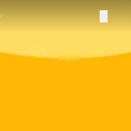
าท
ลงทะเบียน