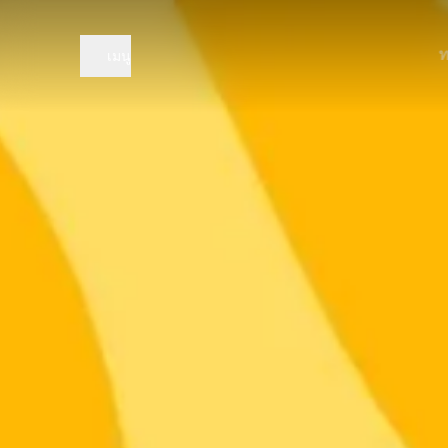
ท
เมนู
โปรโ