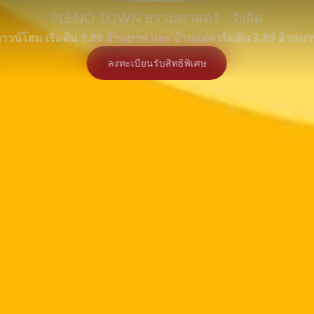
PLENO TOWN ธรรมศาสตร์ - รังสิต
สิ่งอำนวย
ข้อมูล
าวน์โฮม เริ่มต้น 1.89 ล้านบาท และ บ้านแฝด เริ่มต้น 3.89 ล้านบ
มชัน
ที่ตั้ง
ความ
แบบแปลน
ลงทะเบียน
FAQ
โครงการ
สะดวก
ลงทะเบียนรับสิทธิพิเศษ