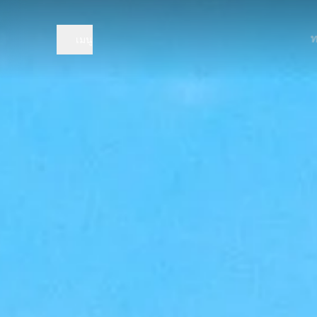
ลง
ท
เมนู
ทะเ