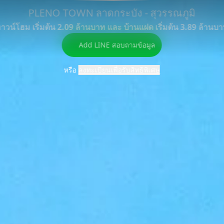
PLENO TOWN ลาดกระบัง - สุวรรณภูมิ
ข้อมูล
คำนวณ
าวน์โฮม เริ่มต้น 2.09 ล้านบาท และ บ้านแฝด เริ่มต้น 3.89 ล้านบ
โปรโมชัน
ที่ตั้ง
FAQ
บียน
โครงการ
สินเชื่อ
Add LINE สอบถามข้อมูล
หรือ
ลงทะเบียนเพื่อรับสิทธิพิเศษ