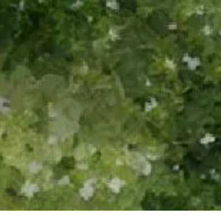
/
...
/
MODEN รังสิต - คลอง 2