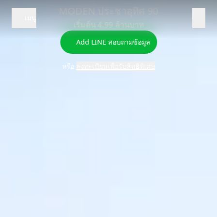
MODEN ประชาอุทิศ 90
เมนู
แนวคิด
Add LINE
ลงทะเบียน
เริ่มต้น 4.99 ล้านบาท
จุดเด่นโครงการ
Add LINE สอบถามข้อมูล
แนวคิด
หรือ
ลงทะเบียนเพื่อรับสิทธิพิเศษ
โปรโมชัน
ข้อมูลโครงการ
ที่ตั้ง
สิ่งอำนวยความสะดวก
แบบแปลน
แกลเลอรี่
ยูนิตพิเศษ
นวัตกรรม
ลงทะเบียน