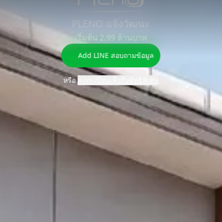
สิ่งอำนวย
PLENO แจ้งวัฒนะ
คำนวณสิน
ที่ตั้ง
ความ
แบบแปลน
ลงทะเบียน
FAQ
ร
เชื่อ
เริ่มต้น 2.99 ล้านบาท
สะดวก
Add LINE สอบถามข้อมูล
หรือ
ลงทะเบียนเพื่อรับสิทธิพิเศษ