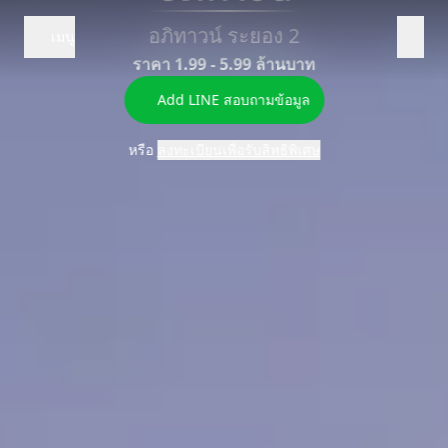
อภิทาวน์ ระยอง 2
เมนู
แนวคิด
Add LINE
ลงทะเบียน
ราคา 1.99 - 5.99 ล้านบาท
ลงทะเบียน
Add LINE สอบถามข้อมูล
แนวคิด
หรือ
ลงทะเบียนเพื่อรับสิทธิพิเศษ
โปรโมชัน
ข้อมูลโครงการ
ที่ตั้ง
สิ่งอำนวยความสะดวก
แบบแปลน
แกลเลอรี่
FAQ
คำนวณสินเชื่อ