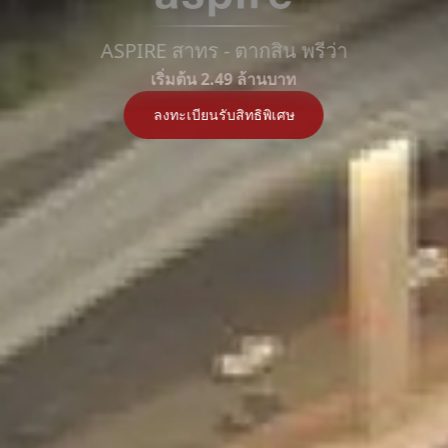
ข้อมูล
ลง
ASPIRE สาทร - ตากสิน พรีว่า
โปรโมชัน
ที่ตั้ง
โครงการ
ทะเบียน
เริ่มต้น 2.49 ล้านบาท
ลงทะเบียนรับสิทธิพิเศษ