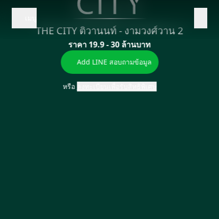
เมนู
Add LINE
ลงทะเบียน
THE CITY ติวานนท์ - งามวงศ์วาน 2
จุดเด่นโครงการ
ราคา 19.9 - 30 ล้านบาท
นวัตกรรม
Add LINE สอบถามข้อมูล
ข้อมูลโครงการ
หรือ
ลงทะเบียนเพื่อรับสิทธิพิเศษ
ที่ตั้ง
สิ่งอำนวยความสะดวก
แกลเลอรี่
แบบแปลน
ยูนิตพิเศษ
โปรโมชัน
ลงทะเบียน
วิดีโอแนะนำ