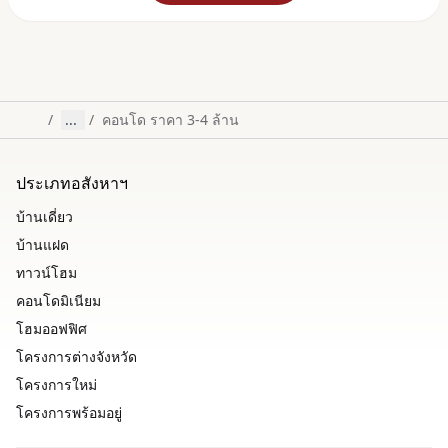
LIFE
เจริญนคร - สาทร
เริ่มต้น 3.89 ล้านบาท
/
ASPIRE
...
/
คอนโด ราคา 3-4 ล้าน
ห้วยขวาง
เริ่มต้น 2.99 ล้านบาท
ประเภทอสังหาฯ
GOOD DAY
บ้านเดี่ยว
สุขุมวิท 93
เริ่มต้น 1.89 ล้านบาท
บ้านแฝด
ทาวน์โฮม
ASPIRE
คอนโดมิเนียม
อิสรภาพ สเตชั่น
เริ่มต้น 3.29 ล้านบาท
โฮมออฟฟิศ
โครงการต่างจังหวัด
ASPIRE
วิภา - วิคตอรี่
โครงการใหม่
เริ่มต้น 3.49 ล้านบาท
โครงการพร้อมอยู่
ASPIRE