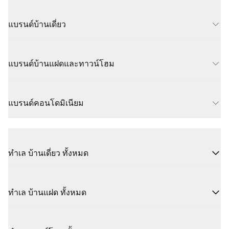
อ่อนนุช สเตชั่น
เริ่มต้น 3.59 ล้านบาท
แบรนด์บ้านเดี่ยว
ASPIRE
สุขุมวิท - พระราม 4
เริ่มต้น 2.69 ล้านบาท
แบรนด์บ้านแฝดและทาวน์โฮม
ASPIRE
รัตนาธิเบศร์ เวสต์ตัน
เริ่มต้น 1.89 ล้านบาท
แบรนด์คอนโดมิเนียม
LIFE
พระราม 4 - อโศก
เริ่มต้น 4.49 ล้านบาท
ทำเล บ้านเดี่ยว ทั้งหมด
LIFE
สาทร เซียร์รา
เริ่มต้น 3.69 ล้านบาท
ทำเล บ้านแฝด ทั้งหมด