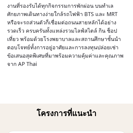
งานที่รองรับได้ทุกกิจกรรมการพักผ่อน บนทำเล
ศักยภาพเดินทางง่ายใกล้รถไฟฟ้า BTS และ MRT
หรือจะรถส่วนตัวก็เชื่อมต่อถนนสายหลักได้อย่าง
รวดเร็ว ครบครันทั้งแหล่งรวมไลฟ์สไตล์ กิน ช็อป
เที่ยว พร้อมด้วยโรงพยาบาลและสถานศึกษาชั้นนำ
ตอบโจทย์ทั้งการอยู่อาศัยและการลงทุนปล่อยเช่า
ข้อเสนอสุดพิเศษที่มาพร้อมความคุ้มค่าและคุณภาพ
จาก AP Thai
โครงการที่แนะนำ