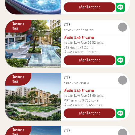
เลือกโครงการ
โครงการ
LIFE
ใหม่
สาทร - นราธิวาส 22
เริ่มต้น 3.49 ล้านบาท
คอนโด Low Rise 26-52 ตร.ม.
BTS ช่องนนทรี 2.5 กม.
เซ็นทรัล พระราม 3 1.8 กม.
เลือกโครงการ
โครงการ
LIFE
ใหม่
รัชดา - พระราม 9
เริ่มต้น 3.89 ล้านบาท
คอนโด Low Rise 28-60 ตร.ม.
MRT พระราม 9 750 เมตร
เซ็นทรัล พระราม 9 650 เมตร
เลือกโครงการ
โครงการ
LIFE
ใหม่