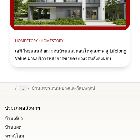
HOMESTORY ·
HOMESTORY
เอพี ไทยแลนด์ ยกระดับบ้านและคอนโดคุณภาพ สู่ Lifelong
Value ผ่านบริการหลังการขายครบวงจรหลังส่งมอบ
/
...
/
บ้านเพชรเกษม-บางแค-กัลปพฤกษ์
ประเภทอสังหาฯ
บ้านเดี่ยว
บ้านแฝด
ทาวน์โฮม