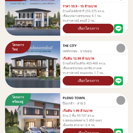
ราคา 10.9 - 15 ล้านบาท
บ้านสไตล์ลักชัวรี่ 255-375 ตร.ม.
เชื่อมบรมฯ-เพชรเกษม 4.1 กม.
รร.สารสาสน์ ธนบุรี 2 กม.
เลือกโครงการ
โครงการ
THE CITY
ใหม่
เพชรเกษม - บางบอน
เริ่มต้น 12.99 ล้านบาท
บ้านสไตล์โมเดิร์น 403-468 ตร.ม.
เชื่อมเพชรเกษม-เอกชัย-บางแค
รร.สารสาสน์ หนองเเขม 1.7 กม.
เลือกโครงการ
โครงการ
PLENO TOWN
พร้อมอยู่
ปิ่นเกล้า - สาย 5
เริ่มต้น 1.99 ล้านบาท
บ้าน 2 ชั้น 93-107 ตร.ม.
ถ.พุทธมณฑลสาย 5 450 เมตร
เซ็นทรัล ศาลายา 6.4 กม.
เลือกโครงการ