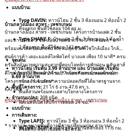
แบบบ้าน:
Type DAVIN:
ทาวน์โฮม 2 ชั้น 3 ห้องนอน 2 ห้องน้ำ 2
บ้านกลางเมือง สาทร - เพชรเกษม
ที่จอดรถ พื้นที่ใช้สอย 104 ตร.ม.
บ้านกลางเมือง สาทร - เพชรเกษม โครงการบ้านแฝด 2 ชั้น
Type SHANE F:
บ้านแฝด 2 ชั้น 3 ห้องนอน 3 ห้องน้ำ
และทาวน์โฮม 3 ชั้น แบบบ้านหน้ากว้าง 5-11.4 เมตร* มา
2 ที่จอดรถ พื้นที่ใช้สอย 142 ตร.ม.
พร้อมแนวคิด Balanced life สมดุลชีวิตที่ใช่ใกล้เมือง ใกล้
ศูนย์การค้า เดอะมอลล์ไลฟ์สโตร์ บางแค เพียง 10 นาที* ครบ
จุดเด่น:
ครันสิ่งอำนวยความสะดวกที่ตอบโจทย์การพักผ่อน คลับเฮาส์
ทาวน์โฮม เริ่มต้น 3.99 ล้านบาท และ บ้านแฝด เริ่มต้น
ดีไซน์ทันสมัย ฟิตเนส 24 ชม.* พร้อมคัดกรองคนเข้า-ออก
ทาวน์โฮมหน้ากว้าง 5.7 เมตร* และบ้านแฝดหน้า
6.69 ล้านบาท
โครงการและระบบรักษาความปลอดภัยที่ได้มาตรฐานจาก
กว้าง 11.4 เมตร*
พื้นที่โครงการ:
21 ไร่ 6 งาน 47.6 ตร.ว.
KATSAN
พื้นที่สวนพร้อมทะเลสาบใจกลางโครงการ
จำนวนแปลง:
208 ยูนิต
ดูข้อมูลโครงการ บ้านกลางเมือง สาทร - เพชรเกษม
ฟิตเนสที่เปิดให้บริการตลอด 24 ชม.*
แบบบ้าน:
การเดินทาง:
Type LAPIS:
ทาวน์โฮม 3 ชั้น 3 ห้องนอน 3 ห้องน้ำ 2
* ราคาและขนาดพื้นที่อาจมีการเปลี่ยนแปลง สามารถ
รถไฟฟ้า:
MRT สายสีน้ำเงิน สถานีหลักสอง 11.6 กม.
ที่จอดรถ พื้นที่ใช้สอย 143 ตร.ม.