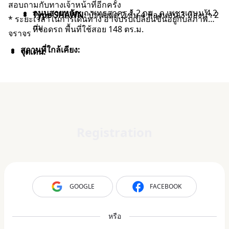
สอบถามกับทางเจ้าหน้าที่อีกครั้ง
ถนนสายหลัก:
ถ.พุทธสาคร 1.2 กม., ถ.เพชรเกษม 4.2
Type SHAWN:
บ้านแฝด 2 ชั้น 4 ห้องนอน 3 ห้องน้ำ 2
* ระยะเวลาในการเดินทาง อาจปรับเปลี่ยนขึ้นอยู่กับสภาพ
กม.
ที่จอดรถ พื้นที่ใช้สอย 148 ตร.ม.
จราจร
สถานที่ใกล้เคียง:
จุดเด่น:
ไลฟ์สไตล์:
โลตัส กระทุ่มแบน 9.3 กม., เดอะ มอลล์
ทาวน์โฮมหน้ากว้าง 5 เมตร* Master Bedroom ห้อง
ไลฟ์สโตร์ บางแค 11.7 กม., เดอะโฟร์ท พุทธมณฑล
นอนใหญ่เต็มพื้นที่ชั้น 3
สาย 4 12.1 กม.
บ้านแฝดหน้ากว้าง 11.4 เมตร* พร้อม Common Area
โรงพยาบาล:
รพ.มหาชัย 2 3.7 กม., รพ.วิชัยเวช
ขนาดใหญ่
Registration
อินเตอร์เนชั่นแนล หนองแขม 6.2 กม., ศูนย์การแพทย์
ลงเสาเข็มทั้งหน้า-หลังบ้าน* และผนังบ้านไม่ติดใคร
กาญจนาภิเษก 13.3 กม.
การเดินทาง:
สถานศึกษา:
รร.สารสาสน์วิเทศพัชรมณฑล 3.8 กม.,
รร.อัสสัมชัญธนบุรี 10.2 กม., ม.มหิดล 14.6 กม.
รถไฟฟ้า:
MRT สายสีน้ำเงิน สถานีหลักสอง 6.3 กม.
GOOGLE
FACEBOOK
ถนนสายหลัก:
ถ.เพชรเกษม 1.8 กม., ถ.กาญจนาภิเษก
หรือ
6.9 กม., ถ.กัลปพฤกษ์ 7.7 กม.