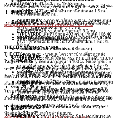
พื้นที่โครงการ:
31 ไร่ 1 งาน 19.52 ตร.ว.
KATSAN พร้อมกล้อง CCTV และเจ้าหน้าที่รปภ. ตลอด 24 ชม.
หนองแขม 5.3 กม., รพ.เกษมราษฎร์ บางแค 8 กม.,
จุดเด่น:
รถไฟฟ้า:
MRT สายสีน้ำเงิน สถานีหลักสอง 1.5 กม.
จำนวนแปลง:
72 ยูนิต
รพ.ราชพิพัฒน์ 9.7 กม.
ถนนสายหลัก:
ถ.กาญจนาภิเษก 200 ม., ถ.เพชรเกษม
แบบบ้าน:
ตกแต่ง Facade สไตล์ Modern Neo Classic โทนสี
สถานศึกษา:
รร.อนุบาลเด่นหล้า เพชรเกษม 5.9 กม.,
ดูข้อมูลโครงการ THE CITY เพชรเกษม - บางบอน
300 ม., ถ.พุทธมณฑลสาย 2 1.7 กม.
ขาวและสีน้ำเงิน
ม.ธนบุรี 6.8 กม., รร.อัสสัมชัญธนบุรี 9.2 กม.,
TYPE VERDE:
พื้นที่ใช้สอย 403 ตร.ม. เริ่มต้น 106.40
ทางด่วน:
ทางพิเศษกาญจนาภิเษก (บางพลี-สุขสวัสดิ์)
รร.สารสาสน์วิเทศธนบุรี 9.6 กม.
มีห้องอเนกประสงค์และห้องแม่บ้านในตัว
ตร.วา (4 ห้องนอน 5 ห้องน้ำ 2 ห้องพักผ่อน 1 ห้องรับ
8.6 กม.
THE CITY กาญจนาฯ - บางแค
บ้านเดี่ยวที่ดินใหญ่ 100+ ตร.ว.*
ประทานอาหาร 1 ห้องแม่บ้าน 4 ที่จอดรถ)
THE CITY กาญจนาฯ - บางแค โครงการบ้านเดี่ยวหรูหลัง
สถานที่ใกล้เคียง:
TYPE BOSCO:
พื้นที่ใช้สอย 452 ตร.ม. เริ่มต้น 113.10
การเดินทาง:
ใหญ่ระดับ Luxury ติดถนนกาญจนาฯ 100 ม. ใช้เวลาเพียง 5
ตร.วา (4 ห้องนอน 5 ห้องน้ำ 3 ห้องพักผ่อน 1 ห้องรับ
ไลฟ์สไตล์:
เดอะมอลล์ ไลฟ์สโตร์ บางแค 1.5 กม.,
นาที* ถึง MRT สายสีน้ำเงิน สถานีหลักสอง ใกล้รร.นานาชาติ
รถไฟฟ้า:
MRT สายสีน้ำเงิน สถานีหลักสอง 8.1 กม.
ประทานอาหาร 1 ห้องพระ 1 ห้องแม่บ้าน 4 ที่จอดรถ)
โลตัส บางแค 2.6 กม., บิ๊กซี เพชรเกษม 3 กม., ซีคอน
สิงคโปร์ ธนบุรี เพียง 15 นาที* มาพร้อมการออกแบบบ้านใน
ถนนสายหลัก:
ถ.ทวีวัฒนา 700 ม., ถ.พุทธมณฑลสาย
บางแค 5.9 กม.
TYPE SIERRA:
พื้นที่ใช้สอย 468 ตร.ม. เริ่มต้น 117.70
สไตล์ English Modern Classic ดีไซน์ Double Volume สูง
ราคา 23 - 35 ล้านบาท
3 1.2 กม., ถ.เพชรเกษม 4.1 กม., ถ.บรมราชชนนี 7
ตร.วา (5 ห้องนอน 6 ห้องน้ำ 3 ห้องพักผ่อน 1 ห้องรับ
โปร่ง ภายใต้แนวคิด Discover a symphony of Elegance
โรงพยาบาล:
รพ.เกษมราษฎร์ บางแค 1.4 กม.,
พื้นที่โครงการ:
กม.
14 ไร่ 89.2 ตร.ว.
ประทานอาหาร 1 ห้องพระ 1 ห้องแม่บ้าน 4 ที่จอดรถ)
and Serenity มอบที่ดินใหญ่ 130 ตร.ว. สเปซกว้างสูงสุด 580
รพ.ราชพิพัฒน์ 6.9 กม., รพ.บางปะกอก 8 7.5 กม.,
ตร.ม. และส่วนกลาง ESTATE LOUNGE ห้องรับรองหรู และ
จำนวนแปลง:
26 ยูนิต
รพ.วิชัยเวช อินเตอร์เนชั่นแนล หนองแขม 7.7 กม.
สถานที่ใกล้เคียง:
จุดเด่น:
ห้องดูหนังที่มีจอทีวีและโซฟานุ่มสบาย
แบบบ้าน:
สถานศึกษา:
รร.นานาชาติไพโอเนียร์ แคมปัสบางแค
ดูข้อมูลโครงการ THE CITY กาญจนาฯ - บางแค