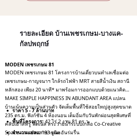
รายละเอียด บ้านเพชรเกษม-บางแค-
กัลปพฤกษ์
MODEN เพชรเกษม 81
MODEN เพชรเกษม 81 โครงการบ้านเดี่ยวบนทำเลเชื่อมต่อ
เพชรเกษม-กาญจนาฯ ใกล้รถไฟฟ้า MRT สายสีน้ำเงิน สถานี
หลักสอง เพียง 20 นาที* มาพร้อมการออกแบบด้วยแนวคิด
MAKE SIMPLE HAPPINESS IN ABUNDANT AREA แปลน
บ้านเน้นความเป็นส่วนตัว จัดเต็มพื้นที่ใช้สอยใหญ่สูงสุดขนาด
ราคา 5 - 7 ล้านบาท
235 ตร.ม. ฟังก์ชัน 4 ห้องนอน เต็มอิ่มกับวันพักผ่อนสุดพิเศษที่
พื้นที่โครงการ:
42 ไร่ 2 งาน 81 ตร.ว.
คลับเฮาส์หรู ฟิตเนส สระว่ายน้ำระบบเกลือ Co-Creative
Space และสวนสาธารณะอันร่มรื่น
จำนวนแปลง:
193 ยูนิต