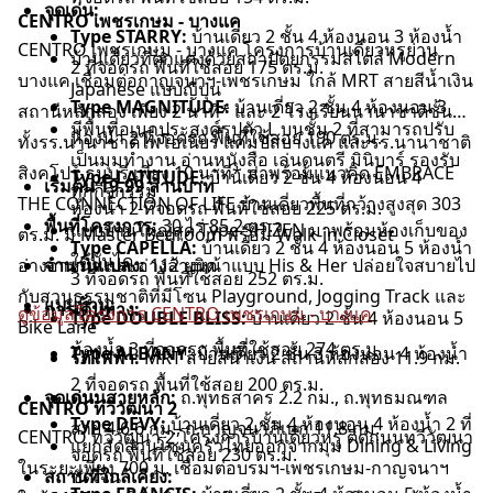
จุดเด่น:
CENTRO เพชรเกษม - บางแค
Type STARRY:
บ้านเดี่ยว 2 ชั้น 4 ห้องนอน 3 ห้องน้ำ
CENTRO เพชรเกษม - บางแค โครงการบ้านเดี่ยวหรูย่าน
บ้านเดี่ยวที่ตกแต่งด้วยสถาปัตยกรรมสไตล์ Modern
2 ที่จอดรถ พื้นที่ใช้สอย 175 ตร.ม.
บางแค เชื่อมต่อกาญจนาฯ-เพชรเกษม ใกล้ MRT สายสีน้ำเงิน
Japanese แบบญี่ปุ่น
Type MAGNITUDE:
บ้านเดี่ยว 2 ชั้น 4 ห้องนอน 3
สถานีหลักสอง เพียง 2 นาที* และ 2 โรงเรียนนานาชาติชั้นนำ
มีพื้นที่อเนกประสงค์รูปตัว L บนชั้น 2 ที่สามารถปรับ
ห้องน้ำ 2 ที่จอดรถ พื้นที่ใช้สอย 190 ตร.ม.
ทั้งรร.นานาชาติไพโอเนียร์ แคมปัสบางแค และรร.นานาชาติ
เป็นมุมทำงาน อ่านหนังสือ เล่นดนตรี มินิบาร์ รองรับ
สิงคโปร์ ธนบุรี เพียง 10 นาที* มาพร้อมแนวคิด EMBRACE
Type LATITUDE:
บ้านเดี่ยว 2 ชั้น 4 ห้องนอน 4
เริ่มต้น 19.99 ล้านบาท
ทุกกิจกรรม
THE CONNECTION OF LIFE บ้านเดี่ยวพื้นที่กว้างสูงสุด 303
ห้องน้ำ 2 ที่จอดรถ พื้นที่ใช้สอย 225 ตร.ม.
พื้นที่โครงการ:
30 ไร่ 85.2 ตร.ว.
แบบบ้านใหญ่สุด Type SHIZEN มาพร้อมห้องเก็บของ
ตร.ม. มี Master Bedroom พร้อม Walk-in Closet
Type CAPELLA:
บ้านเดี่ยว 2 ชั้น 4 ห้องนอน 5 ห้องน้ำ
ใต้บันได
อ่างอาบน้ำ และอ่างล้างหน้าแบบ His & Her ปล่อยใจสบายไป
จำนวนแปลง:
112 ยูนิต
3 ที่จอดรถ พื้นที่ใช้สอย 252 ตร.ม.
กับสวนธรรมชาติที่มีโซน Playground, Jogging Track และ
แบบบ้าน:
การเดินทาง:
ดูข้อมูลโครงการ CENTRO เพชรเกษม - บางแค
Type DOUBLE BLISS:
บ้านเดี่ยว 2 ชั้น 4 ห้องนอน 5
Bike Lane
ห้องน้ำ 3 ที่จอดรถ พื้นที่ใช้สอย 274 ตร.ม.
Type ALBANY:
บ้านเดี่ยว 2 ชั้น 3 ห้องนอน 4 ห้องน้ำ
รถไฟฟ้า:
MRT สายสีน้ำเงิน สถานีหลักสอง 11.9 กม.
2 ที่จอดรถ พื้นที่ใช้สอย 200 ตร.ม.
จุดเด่น:
ถนนสายหลัก:
ถ.พุทธสาคร 2.2 กม., ถ.พุทธมณฑล
CENTRO ทวีวัฒนา 2
Type DEVY:
บ้านเดี่ยว 2 ชั้น 4 ห้องนอน 4 ห้องน้ำ 2 ที่
สาย 4 6.6 กม., ถ.กาญจนาภิเษก 11.8 กม.
CENTRO ทวีวัฒนา 2 โครงการบ้านเดี่ยวหรู ติดถนนทวีวัฒนา
แยกสัดส่วนโซนครัวไทยออกจากมุม Dining & Living
จอดรถ พื้นที่ใช้สอย 230 ตร.ม.
ในระยะเพียง 700 ม. เชื่อมต่อบรมฯ-เพชรเกษม-กาญจนาฯ
สถานที่ใกล้เคียง:
ชัดเจน