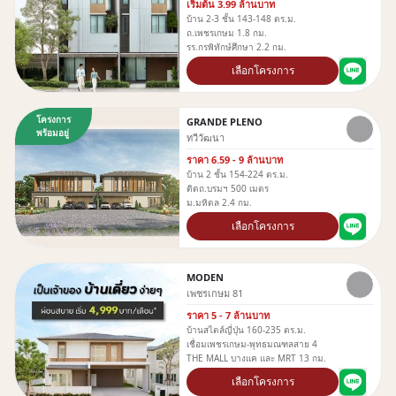
เริ่มต้น 3.99 ล้านบาท
บ้าน 2-3 ชั้น 143-148 ตร.ม.
ถ.เพชรเกษม 1.8 กม.
รร.กรพิทักษ์ศึกษา 2.2 กม.
เลือกโครงการ
โครงการ
GRANDE PLENO
พร้อมอยู่
ทวีวัฒนา
ราคา 6.59 - 9 ล้านบาท
บ้าน 2 ชั้น 154-224 ตร.ม.
ติดถ.บรมฯ 500 เมตร
ม.มหิดล 2.4 กม.
เลือกโครงการ
MODEN
เพชรเกษม 81
ราคา 5 - 7 ล้านบาท
บ้านสไตล์ญี่ปุ่น 160-235 ตร.ม.
เชื่อมเพชรเกษม-พุทธมณฑลสาย 4
THE MALL บางแค และ MRT 13 กม.
เลือกโครงการ