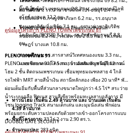
ไลฟ์สไตล์:
วิคตอเรีย การ์เด้นส์ เพชรเกษม 69 8.2 กม.,
บิ๊กซีเอ็กซ์ตร้า เพชรเกษม 2 8.3 กม., เดอะมอลล์ไลฟ์
สถานศึกษา:
รร.นานาชาติสิงคโปร์ ธนบุรี 2.4 กม.,
สโตร์ บางแค 12.2 กม.
รร.เลิศหล้า ถ.กาญจนาภิเษก 6.2 กม., รร.อนุบาล
นานาชาติฮัมมิ่งเบิร์ด 7.1 กม., รร.นานาชาติบริติช
โรงพยาบาล:
รพ.วิชัยเวช อินเตอร์เนชั่นแนล
ดูข้อมูลโครงการ PLENO TOWN เพชรเกษม 81
โคลัมเบีย (BCISB) 8.3 กม., รร.อัสสัมชัญธนบุรี 8.8
หนองแขม 8.2 กม., รพ.มหาชัย 2 8.3 กม., รพ.เกษม
กม.
ราษฎร์ บางแค 10.8 กม.
สถานศึกษา:
รร.สารสาสน์วิเทศหนองเเขม 3.3 กม.,
PLENO เพชรเกษม 91
PLENO เพชรเกษม 91 โครงการบ้านแฝดและพรีเมียมทาวน์
ม.เอเชียอาคเนย์ 7.5 กม., รร.อัสสัมชัญธนบุรี 12 กม.
โฮม 2 ชั้น ติดถนนเพชรเกษม เชื่อมพุทธมณฑลสาย 4 ใกล้
รถไฟฟ้า MRT สายสีน้ำเงิน สถานีหลักสอง เพียง 20 นาที* พัก
ผ่อนเต็มอิ่มกับพื้นที่ส่วนกลางขนาดใหญ่กว่า 4.5 ไร่* สระว่าย
น้ำระบบเกลือ ฟิตเนส สวนสีเขียวพร้อมทะเลสาบอลังการ มี
ทาวน์โฮม เริ่มต้น 2.49 ล้านบาท และ บ้านแฝด เริ่มต้น
โซน Jogging Track สนามเด็กเล่น และมุมนั่งเล่น พักผ่อน
4.39 ล้านบาท
พร้อมยกระดับความปลอดภัยด้วยทางเข้า-ออกโครงการแบบ
พื้นที่โครงการ:
33 ไร่ 2 งาน 2.90 ตร.ว.
DOUBLE GATE SECURITY
จำนวนแปลง:
283 ยูนิต
ดูข้อมูลโครงการ PLENO เพชรเกษม 91