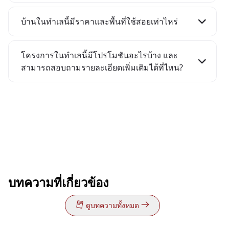
พร้อมแบบบ้านดีไซน์สวย พื้นที่ใช้สอยลงตัว จัดเต็ม
ทวีวัฒนา
บ้านเพชรเกษม - บางแค - กัลปพฤกษ์ ของ AP Thai มี
มณฑล, ถ.บรมราชชนนี, ทางพิเศษเฉลิมมหานคร,
ส่วนกลางมาตรฐาน พร้อมรองรับการเติบโตของชีวิต
ราคา 8.9 - 12 ล้านบาท
ให้เลือกทั้งบ้านเดี่ยว บ้านแฝด และทาวน์โฮม
ทางพิเศษกาญจนาภิเษก, MRT สายสีน้ำเงิน, BTS สาย
บ้านในทำเลนี้มีราคาและพื้นที่ใช้สอยเท่าไหร่
• บ้านเดี่ยว: THE CITY เพชรเกษม - บางบอน, THE
CENTRO
สีเขียว
บ้านเพชรเกษม - บางแค - กัลปพฤกษ์ ของ AP Thai มี
CITY กาญจนาฯ - บางแค, CENTRO เพชรเกษม 69,
เพชรเกษม - บางแค
• ไลฟ์สไตล์: เดอะมอลล์ ไลฟ์สโตร์ บางแค, ซีคอน
ราคาเริ่มต้น 1.99 ล้านบาท* โดยมีพื้นที่ใช้สอยตั้งแต่
เริ่มต้น 19.99 ล้านบาท
CENTRO เพชรเกษม - บางแค, CENTRO ทวีวัฒนา 2,
โครงการในทำเลนี้มีโปรโมชันอะไรบ้าง และ
บางแค, วิคตอเรีย การ์เด้นส์ เพชรเกษม 69
93-580 ตารางเมตร พร้อมฟังก์ชัน 2-5 ห้องนอน 2-6
MODEN เพชรเกษม 81
สามารถสอบถามรายละเอียดเพิ่มเติมได้ที่ไหน?
• โรงพยาบาล: รพ.เกษมราษฎร์ บางแค, รพ.วิชัยเวช
MODEN
ห้องน้ำ 2-4 ที่จอดรถ
• บ้านแฝด และทาวน์โฮม: บ้านกลางเมือง สาทร -
อินเตอร์เนชั่นแนล หนองแขม, รพ.บางปะกอก 8
เพชรเกษม 81
เลือกโครงการบ้านเพชรเกษม - บางแค - กัลปพฤกษ์ ที่
เพชรเกษม, PLENO TOWN เพชรเกษม 81, PLENO
ราคา 5 - 7 ล้านบาท
• สถานศึกษา: รร.อัสสัมชัญธนบุรี, รร.นานาชาติ
สนใจ แล้วลงทะเบียนนัดหมายเข้าชม เพื่อรับส่วนลด
เพชรเกษม 91, PLENO เพชรเกษม - สาย 4
สิงคโปร์ ธนบุรี, รร.นานาชาติไพโอเนียร์ แคมปัส
และสิทธิพิเศษ หรือดูข้อเสนอสุดพิเศษเพิ่มเติมใน
CENTRO
บางแค, รร.นานาชาติบริติชโคลัมเบีย
แต่ละช่วงได้ที่
โปรโมชันบ้าน AP Thai
หรือ
Add
เพชรเกษม 69
LINE
ราคา 6.9 - 9.9 ล้านบาท
ของแต่ละโครงการเพื่อพูดคุยสอบถามข้อมูลได้
โดยตรง และสามารถติดต่อโครงการได้ทุกวัน เวลา
CENTRO
9:00 - 18:00 น.ที่เบอร์โทร. 1623
บางบอน
ราคา 9.29 - 15 ล้านบาท
บทความที่เกี่ยวข้อง
ดูบทความทั้งหมด