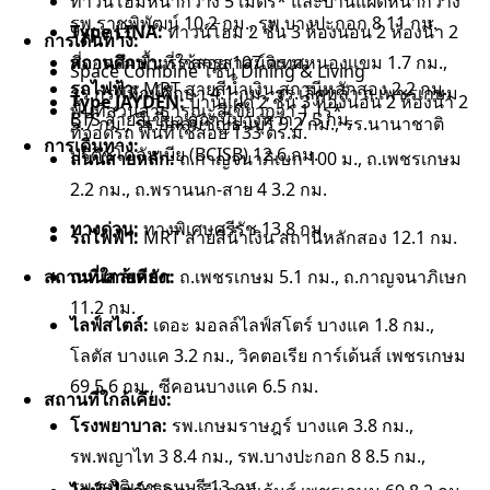
ทาวน์โฮมหน้ากว้าง 5 เมตร* และบ้านแฝดหน้ากว้าง
รพ.ราชพิพัฒน์ 10.2 กม., รพ.บางปะกอก 8 11 กม.
Type LINA:
9 เมตร*
ทาวน์โฮม 2 ชั้น 3 ห้องนอน 2 ห้องน้ำ 2
การเดินทาง:
สถานศึกษา:
ที่จอดรถ พื้นที่ใช้สอย 107 ตร.ม.
รร.สารสาสน์วิเทศหนองเเขม 1.7 กม.,
Space Combine โซน Dining & Living
รถไฟฟ้า:
MRT สายสีน้ำเงิน สถานีหลักสอง 2.2 กม.,
รร.กรพิทักษ์ศึกษา 4.1 กม., รร.เลิศหล้า ถ.เพชรเกษม
Type JAYDEN:
บ้านแฝด 2 ชั้น 3 ห้องนอน 2 ห้องน้ำ 2
พื้นที่สวนสาธารณะสีเขียวกว่า 1 ไร่*
BTS สายสีเขียว สถานีบางหว้า 7.5 กม.
5.7 กม., รร.อัสสัมชัญธนบุรี 9.2 กม., รร.นานาชาติ
ที่จอดรถ พื้นที่ใช้สอย 133 ตร.ม.
การเดินทาง:
บริติชโคลัมเบีย (BCISB) 12.6 กม.
ถนนสายหลัก:
ถ.กาญจนาภิเษก 100 ม., ถ.เพชรเกษม
2.2 กม., ถ.พรานนก-สาย 4 3.2 กม.
ทางด่วน:
ทางพิเศษศรีรัช 13.8 กม.
รถไฟฟ้า:
MRT สายสีน้ำเงิน สถานีหลักสอง 12.1 กม.
สถานที่ใกล้เคียง:
ถนนสายหลัก:
ถ.เพชรเกษม 5.1 กม., ถ.กาญจนาภิเษก
11.2 กม.
ไลฟ์สไตล์:
เดอะ มอลล์ไลฟ์สโตร์ บางแค 1.8 กม.,
โลตัส บางแค 3.2 กม., วิคตอเรีย การ์เด้นส์ เพชรเกษม
69 5.6 กม., ซีคอนบางแค 6.5 กม.
สถานที่ใกล้เคียง:
โรงพยาบาล:
รพ.เกษมราษฎร์ บางแค 3.8 กม.,
รพ.พญาไท 3 8.4 กม., รพ.บางปะกอก 8 8.5 กม.,
รพ.สมิติเวช ธนบุรี 13 กม.