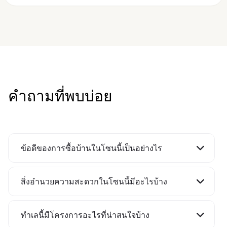
บ้านกลางเมือง
สาทร - เพชรเกษม
เริ่มต้น 3.99 ล้านบาท
THE CITY
ทวีวัฒนา 2
เริ่มต้น 12.9 ล้านบาท
คำถามที่พบบ่อย
THE CITY
กาญจนาฯ - บางแค
ราคา 23 - 35 ล้านบาท
THE CITY
ข้อดีของการซื้อบ้านในโซนนี้เป็นอย่างไร​
ทวีวัฒนา
เริ่มต้น 11.9 ล้านบาท
บ้านเพชรเกษม - บางแค - กัลปพฤกษ์ ของ AP Thai
THE CITY
โดดเด่นด้วยทำเลศักยภาพ ใกล้ถนน ทางด่วน และ
สิ่งอำนวยความสะดวกในโซนนี้มีอะไรบ้าง​
กัลปพฤกษ์
รถไฟฟ้า 2 สาย ใช้ชีวิตประจำวันคล่องตัว รายล้อม
ราคา 16.99 - 25 ล้านบาท
บ้านเพชรเกษม - บางแค - กัลปพฤกษ์ รายล้อมด้วยสิ่ง
ด้วยสิ่งอำนวยความสะดวกครบครัน ทั้งแหล่งไลฟ์
อำนวยความสะดวกครบครัน
สไตล์ โรงพยาบาล และโรงเรียนนานาชาติชั้นนำ
ทำเลนี้มีโครงการอะไรที่น่าสนใจบ้าง
CENTRO
• การเดินทาง: ถ.เพชรเกษม, ถ.กัลปพฤกษ์, ถ.พุทธ