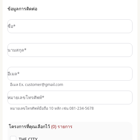
สถานที่ใกล้เคียง:
ข้อมูลการติดต่อ
ไลฟ์สไตล์:
บิ๊กซี เพชรเกษม หลักสอง 4 กม., แม็คโคร
ชื่อ*
เพชรเกษม 4.4 กม., เดอะมอลล์ไลฟ์สโตร์ บางแค 6.5
กม.
โรงพยาบาล:
รพ.วิชัยเวช อินเตอร์เนชั่นแนล
นามสกุล*
หนองแขม 4.7 กม., รพ.เกษมราษฎร์ บางแค 5.1 กม.,
รพ.บางปะกอก 8 9 กม.
อีเมล*
สถานศึกษา:
รร.กรพิทักษ์ศึกษา 2.2 กม., รร.เลิศหล้า
อีเมล Ex. customer@gmail.com
ถ.เพชรเกษม 3.2 กม., รร.สารสาสน์วิเทศน์บางบอน 4
กม.
หมายเลขโทรศัพท์*
หมายเลขโทรศัพท์มือถือ 10 หลัก เช่น 081-234-5678
โครงการที่คุณเลือกไว้
(0) รายการ
THE CITY