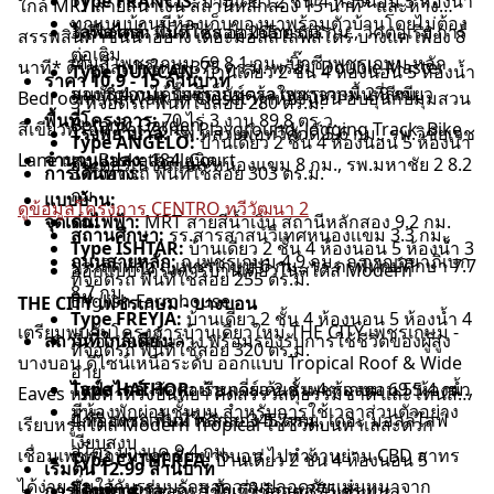
Type FRANCIS:
บ้านเดี่ยว 2 ชั้น 4 ห้องนอน 5 ห้องน้ำ
ใกล้ MRT สายสีน้ำเงิน สถานีหลักสอง 15 นาที* และห้าง
ทุกแบบบ้านมีห้องเก็บของมาพร้อมตัวบ้านโดยไม่ต้อง
ไลฟ์สไตล์:
3 ที่จอดรถ พื้นที่ใช้สอย 265 ตร.ม.
แม็คโคร อ้อมน้อย 6.3 กม., วิคตอเรีย การ์
สรรพสินค้าชั้นนำอย่าง เดอะมอลล์ไลฟ์สโตร์ บางแค เพียง 8
ต่อเติม
เด้นส์ เพชรเกษม 69 8.1 กม., บิ๊กซี เพชรเกษม หลัก
นาที* ดีไซน์สเปซใหญ่ 375 ตร.ม. พร้อม Double Master
Type DUNCAN:
บ้านเดี่ยว 2 ชั้น 4 ห้องนอน 5 ห้องน้ำ
ราคา 10.9 - 15 ล้านบาท
สอง 8.4 กม., บิ๊กซีเอ็กซ์ตร้า เพชรเกษม 2 9 กม.
มุมพักผ่อนได้รับแรงบันดาลใจมาจากพื้นที่สีเขียว
Bedroom ที่มี Walk-in Closet ทุกห้องนอน อบอุ่นกับมุมสวน
3 ที่จอดรถ พื้นที่ใช้สอย 280 ตร.ม.
พื้นที่โครงการ:
70 ไร่ 3 งาน 89.8 ตร.ว.
Botanic Garden
สีเขียวพร้อม Pet Zone, Playground, Jogging Track, Bike
โรงพยาบาล:
รพ.หลวงพ่อทวีศักดิ์ 5.6 กม., รพ.วิชัยเวช
Type ANGELO:
บ้านเดี่ยว 2 ชั้น 4 ห้องนอน 5 ห้องน้ำ
Lane และ Basketball Court
จำนวนแปลง:
184 ยูนิต
อินเตอร์เนชั่นแนล หนองแขม 8 กม., รพ.มหาชัย 2 8.2
การเดินทาง:
3 ที่จอดรถ พื้นที่ใช้สอย 303 ตร.ม.
กม.
แบบบ้าน:
ดูข้อมูลโครงการ CENTRO ทวีวัฒนา 2
จุดเด่น:
รถไฟฟ้า:
MRT สายสีน้ำเงิน สถานีหลักสอง 9.2 กม.
สถานศึกษา:
รร.สารสาสน์วิเทศหนองเเขม 3.3 กม.,
Type ISHTAR:
บ้านเดี่ยว 2 ชั้น 4 ห้องนอน 5 ห้องน้ำ 3
ถนนสายหลัก:
ถ.เพชรเกษม 4.9 กม., ถ.กาญจนาภิเษก
รร.เลิศหล้า ถ.เพชรเกษม 6 กม., รร.กรพิทักษ์ศึกษา 7.7
ออกแบบโครงการบ้านเดี่ยวในสไตล์ Modern
ที่จอดรถ พื้นที่ใช้สอย 255 ตร.ม.
8.7 กม.
กม.
English Farmhouse
THE CITY เพชรเกษม - บางบอน
Type FREYJA:
บ้านเดี่ยว 2 ชั้น 4 ห้องนอน 5 ห้องน้ำ 4
เตรียมพบกับโครงการบ้านเดี่ยวใหม่ THE CITY เพชรเกษม -
สถานที่ใกล้เคียง:
มีห้องนอนชั้นล่าง พร้อมรองรับการใช้ชีวิตของผู้สูง
ที่จอดรถ พื้นที่ใช้สอย 320 ตร.ม.
บางบอน ดีไซน์เหนือระดับ ออกแบบ Tropical Roof & Wide
อายุ
ไลฟ์สไตล์:
Type HATHOR:
วิคตอเรีย การ์เด้นส์ เพชรเกษม 69 5.4 กม.,
บ้านเดี่ยว 2 ชั้น 4 ห้องนอน 5 ห้องน้ำ
Eaves หลังคาทรงปั้นหยา คัดสรรวัสดุธรรมชาติ และโทนสี
มีห้องพักผ่อนชั้นบน สำหรับการใช้เวลาส่วนตัวอย่าง
บิ๊กซี เพชรเกษม หลักสอง 5.7 กม., เดอะ มอลล์ไลฟ์
4 ที่จอดรถ พื้นที่ใช้สอย 345 ตร.ม.
เรียบหรูสไตล์ Modern Tropical ใช้ชีวิตบนทำเลสะดวก
เงียบสงบ
สโตร์ บางแค 9.4 กม.
เชื่อมเพชรเกษม-เอกชัย-บางบอน ไปทำงานย่าน CBD สาทร
Type CYTHEREA:
บ้านเดี่ยว 2 ชั้น 4 ห้องนอน 5
เริ่มต้น 12.99 ล้านบาท
ได้ง่าย มั่นใจกับระบบรักษาความปลอดภัยแน่นหนาจาก
การเดินทาง:
โรงพยาบาล:
ห้องน้ำ 4 ที่จอดรถ พื้นที่ใช้สอย 375 ตร.ม.
รพ.วิชัยเวช อินเตอร์เนชั่นแนล