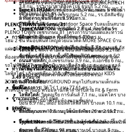
ไลฟ์สไตล์:
เดอะ โฟร์ท พุทธมณฑล สาย 4 7.1 กม.,
บ้านเดี่ยวหรู ดีไซน์ MODERN NATURE ARCHITECH
3.8 กม., รร.นานาชาติสิงคโปร์ ธนบุรี 5.2 กม.,
เดอะ มอลล์ไลฟ์สโตร์ บางแค 8.3 กม., เดอะ พาซิโอ
Type ELTHAM:
บ้านเดี่ยว 2 ชั้น 4 ห้องนอน 5 ห้องน้ำ
ที่ดินใหญ่ 100+ ตร.ว.*
รร.อนุบาลเด่นหล้า เพชรเกษม 5.2 กม., รร.อัสสัมชัญ
พาร์ค กาญจนาภิเษก 9.5 กม.
3 ที่จอดรถ พื้นที่ใช้สอย 390 ตร.ม.
ธนบุรี 6.4 กม.
มี Balcony & Semi-Outdoor Space รับลมเย็นสบาย
PLENO TOWN เพชรเกษม 81
โรงพยาบาล:
Type CAMPTON:
รพ.ราชพิพัฒน์ 2.2 กม., รพ.วิชัยเวช
บ้านเดี่ยว 2 ชั้น 4 ห้องนอน 5
PLENO TOWN เพชรเกษม 81 โครงการบ้านแฝดและทาวน์
การเดินทาง:
อินเตอร์เนชั่นแนล หนองแขม 5.3 กม.
ห้องน้ำ 3 ที่จอดรถ พื้นที่ใช้สอย 430 ตร.ม.
โฮม 2 ชั้น ที่มอบพื้นที่ใหญ่ด้วยแนวคิด MORE SPACE บ้าน
สถานศึกษา:
Type WALENTON:
รร.สารสาสน์วิเทศธนบุรี 2.1 กม., รร.อัส
บ้านเดี่ยว 2 ชั้น 5 ห้องนอน 6
แฝดเพิ่ม Extra Function ปรับพื้นที่เป็นห้องลูก ห้องทำงาน
รถไฟฟ้า:
MRT สายสีน้ำเงิน สถานีหลักสอง 9.2 กม.
สัมชัญธนบุรี 3.3 กม., รร.เลิศหล้า ถ.เพชรเกษม 5.2
ห้องน้ำ 4 ที่จอดรถ พื้นที่ใช้สอย 500 ตร.ม.
ห้องดูหนังได้ตามใจชอบ บนทำเลใจกลางเพชรเกษม ใกล้
ถนนสายหลัก:
ถ.เพชรเกษม 3.9 กม., ถ.เอกชัย 6 กม.,
กม.
รถไฟฟ้า MRT สายสีน้ำเงิน สถานีหลักสอง และเดอะมอลล์
Type OXBURGH:
บ้านเดี่ยว 2 ชั้น 5 ห้องนอน 6
ทาวน์โฮม เริ่มต้น 2.39 ล้านบาท และ บ้านแฝด เริ่มต้น
ถ.กาญจนาภิเษก 8.3 กม., ถ.กัลปพฤกษ์ 9.6 กม.
ไลฟ์สโตร์ บางแค เพียง 20 นาที* พร้อมส่วนกลาง KIDS
ห้องน้ำ 4 ที่จอดรถ พื้นที่ใช้สอย 580 ตร.ม.
3.49 ล้านบาท
ZONE & SPORT PLAYGROUND สนุกไปกับสนามเด็กเล่น
สถานที่ใกล้เคียง:
จุดเด่น:
พื้นที่โครงการ:
36 ไร่ 1 งาน 77.61 ตร.ว.
สำหรับเจ้าตัวน้อย พร้อมลานกีฬาสำหรับสาย Fit & Ferm
ไลฟ์สไตล์:
วิคตอเรีย การ์เด้นส์ 7.1 กม., แม็คโคร บาง
จำนวนแปลง:
351 ยูนิต
ทุกแบบบ้านมาพร้อมห้องนอนชั้นล่าง
บอน 8.9 กม., เดอะ มอลล์ไลฟ์สโตร์ บางแค 10.1 กม.,
จุดเด่น:
แบบบ้าน:
ซีคอนบางแค 13.8 กม., เซ็นทรัล พระราม 2 15.2 กม.
สังคมคุณภาพ จำนวนยูนิตน้อยเพียง 26 ครอบครัว
โรงพยาบาล:
พื้นที่ส่วนกลางมี THEATRE จองดูหนังได้อย่างเป็นส่วน
Type LYN:
ทาวน์โฮม 2 ชั้น 2 ห้องนอน 2 ห้องน้ำ 2 ที่
รพ.วิชัยเวช อินเตอร์เนชั่นแนล
หนองแขม 7.4 กม., รพ.เกษมราษฎร์ บางแค 8 กม.,
ตัว
จอดรถ พื้นที่ใช้สอย 93 ตร.ม.