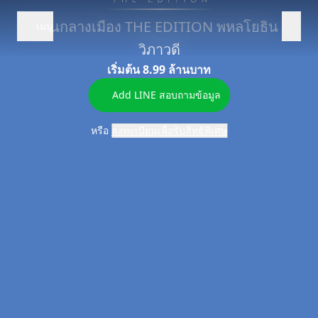
บ้านกลางเมือง THE EDITION พหลโยธิน -
เมนู
Add LINE
ลงทะเบียน
วิภาวดี
ลงทะเบียน
เริ่มต้น 8.99 ล้านบาท
ข้อมูลโครงการ
Add LINE สอบถามข้อมูล
ที่ตั้ง
หรือ
ลงทะเบียนเพื่อรับสิทธิพิเศษ
โปรโมชัน
FAQ