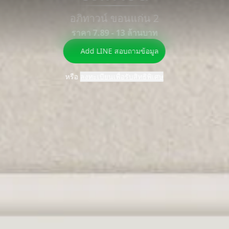
อภิทาวน์ ขอนแก่น 2
ข้อมูล
คำนวณ
บียน
โปรโมชัน
ที่ตั้ง
แบบแปลน
FAQ
ราคา 7.89 - 13 ล้านบาท
โครงการ
สินเชื่อ
Add LINE สอบถามข้อมูล
หรือ
ลงทะเบียนเพื่อรับสิทธิพิเศษ