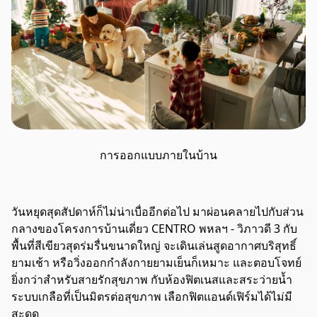
การออกแบบภายในบ้าน
วันหยุดสุดสัปดาห์ก็ไม่น่าเบื่ออีกต่อไป มาผ่อนคลายไปกับส่วน
กลางของโครงการบ้านเดี่ยว CENTRO พหลฯ - วิภาวดี 3 กับ
พื้นที่สีเขียวสุดร่มรื่นขนาดใหญ่ จะเดินเล่นสูดอากาศบริสุทธิ์
ยามเช้า หรือวิ่งออกกำลังกายยามเย็นก็เหมาะ และตอบโจทย์
ยิ่งกว่าสำหรับสายรักสุขภาพ กับห้องฟิตเนสและสระว่ายน้ำ
ระบบเกลือที่เป็นมิตรต่อสุขภาพ เลือกฟิตแอนด์เฟิร์มได้ไม่มี
สะดุด