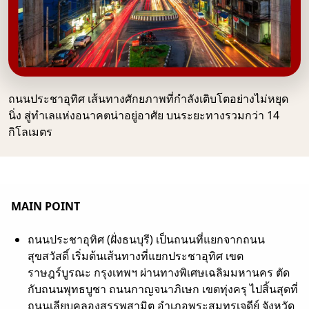
ถนนประชาอุทิศ เส้นทางศักยภาพที่กำลังเติบโตอย่างไม่หยุด
นิ่ง สู่ทำเลแห่งอนาคตน่าอยู่อาศัย บนระยะทางรวมกว่า 14
กิโลเมตร
MAIN POINT
ถนนประชาอุทิศ (ฝั่งธนบุรี) เป็นถนนที่แยกจากถนน
สุขสวัสดิ์ เริ่มต้นเส้นทางที่แยกประชาอุทิศ เขต
ราษฎร์บูรณะ กรุงเทพฯ ผ่านทางพิเศษเฉลิมมหานคร ตัด
กับถนนพุทธบูชา ถนนกาญจนาภิเษก เขตทุ่งครุ ไปสิ้นสุดที่
ถนนเลียบคลองสรรพสามิต อำเภอพระสมุทรเจดีย์ จังหวัด