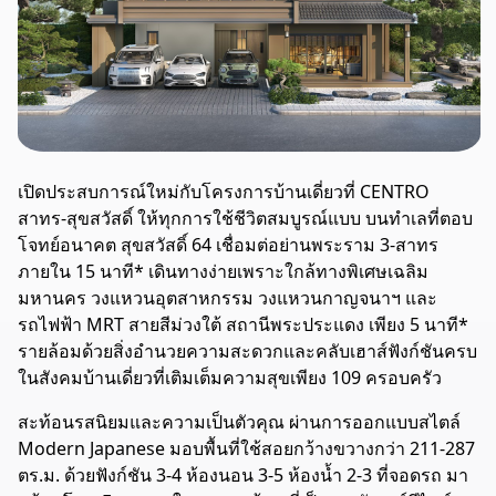
เปิดประสบการณ์ใหม่กับโครงการบ้านเดี่ยวที่ CENTRO
สาทร-สุขสวัสดิ์ ให้ทุกการใช้ชีวิตสมบูรณ์แบบ บนทำเลที่ตอบ
โจทย์อนาคต สุขสวัสดิ์ 64 เชื่อมต่อย่านพระราม 3-สาทร
ภายใน 15 นาที* เดินทางง่ายเพราะใกล้ทางพิเศษเฉลิม
มหานคร วงแหวนอุตสาหกรรม วงแหวนกาญจนาฯ และ
รถไฟฟ้า MRT สายสีม่วงใต้ สถานีพระประแดง เพียง 5 นาที*
รายล้อมด้วยสิ่งอำนวยความสะดวกและคลับเฮาส์ฟังก์ชันครบ
ในสังคมบ้านเดี่ยวที่เติมเต็มความสุขเพียง 109 ครอบครัว
สะท้อนรสนิยมและความเป็นตัวคุณ ผ่านการออกแบบสไตล์
Modern Japanese มอบพื้นที่ใช้สอยกว้างขวางกว่า 211-287
ตร.ม. ด้วยฟังก์ชัน 3-4 ห้องนอน 3-5 ห้องน้ำ 2-3 ที่จอดรถ มา