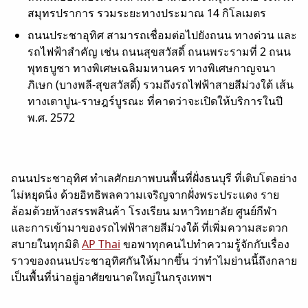
สมุทรปราการ รวมระยะทางประมาณ 14 กิโลเมตร
ถนนประชาอุทิศ สามารถเชื่อมต่อไปยังถนน ทางด่วน และ
รถไฟฟ้าสำคัญ เช่น ถนนสุขสวัสดิ์ ถนนพระรามที่ 2 ถนน
พุทธบูชา ทางพิเศษเฉลิมมหานคร ทางพิเศษกาญจนา
ภิเษก (บางพลี-สุขสวัสดิ์) รวมถึงรถไฟฟ้าสายสีม่วงใต้ เส้น
ทางเตาปูน-ราษฎร์บูรณะ ที่คาดว่าจะเปิดให้บริการในปี
พ.ศ. 2572
ถนนประชาอุทิศ ทำเลศักยภาพบนพื้นที่ฝั่งธนบุรี ที่เติบโตอย่าง
ไม่หยุดนิ่ง ด้วยอิทธิพลความเจริญจากฝั่งพระประแดง ราย
ล้อมด้วยห้างสรรพสินค้า โรงเรียน มหาวิทยาลัย ศูนย์กีฬา
และการเข้ามาของรถไฟฟ้าสายสีม่วงใต้ ที่เพิ่มความสะดวก
สบายในทุกมิติ
AP Thai
ขอพาทุกคนไปทำความรู้จักกับเรื่อง
ราวของถนนประชาอุทิศกันให้มากขึ้น ว่าทำไมย่านนี้ถึงกลาย
เป็นพื้นที่น่าอยู่อาศัยขนาดใหญ่ในกรุงเทพฯ