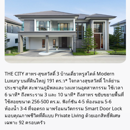
THE CITY สาทร-สุขสวัสดิ์ 3 บ้านเดี่ยวหรูสไตล์ Modern
Luxury บนที่ดินใหญ่ 191 ตร.ว* ใจกลางสุขสวัสดิ์ ใกล้ย่าน
ประชาอุทิศ สะพานภูมิพลและวงแหวนอุตสาหกรรม ใช้เวลา
6 นาที* ถึงพระราม 3 และ 10 นาที* ถึงสาทร ขยับขยายพื้นที่
ใช้สอยขนาด 256-500 ตร.ม. ฟังก์ชัน 4-5 ห้องนอน 5-6
ห้องน้ำ 3-4 ที่จอดรถ มาพร้อมนวัตกรรม Smart Door Lock
มอบคุณภาพชีวิตที่ดีแบบ Private Living ด้วยเอกสิทธิ์พิเศษ
เฉพาะ 92 ครอบครัว