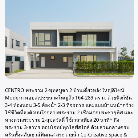
CENTRO พระราม 2-พุทธบูชา 2 บ้านเดี่ยวหลังใหญ่ดีไซน์
Modern มอบสเปซขนาดใหญ่ถึง 164-289 ตร.ม. ด้วยฟังก์ชัน
3-4 ห้องนอน 3-5 ห้องน้ำ 2-3 ที่จอดรถ และแบบบ้านหน้ากว้าง
ใช้ชีวิตที่ลงตัวบนใจกลางพระราม 2 เชื่อมต่อประชาอุทิศ และ
ทางด่วนพระราม 2-สุขสวัสดิ์ ใช้เวลาเพียง 20 นาที* ถึง
พระราม 3-สาทร ตอบโจทย์ทุกไลฟ์สไตล์ ด้วยส่วนกลางครบ
ครันทั้งคลับเฮาส์ฟิตเนส สระว่ายน้ำ Co-Creative Space &