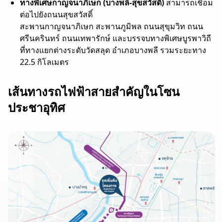
ทางพิเศษกาญจนาภิเษก (บางพลี-สุขสวัสดิ์)
สามารถเชื่อม
ต่อไปยังถนนสุขสวัสดิ์
สะพานกาญจนาภิเษก สะพานภูมิพล ถนนสุขุมวิท ถนน
ศรีนครินทร์ ถนนเทพารักษ์ และบรรจบทางพิเศษบูรพาวิถี
ที่ทางแยกต่างระดับวัดสลุด อำเภอบางพลี รวมระยะทาง
22.5 กิโลเมตร
เส้นทางรถไฟฟ้าสายสำคัญในโซน
ประชาอุทิศ