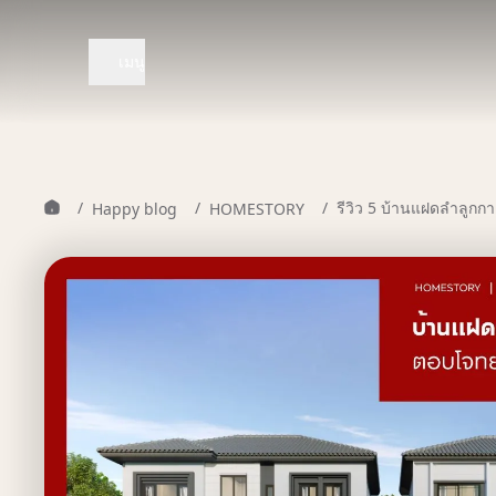
เมนู
/
/
/
รีวิว 5 บ้านแฝดลำลูกก
Happy blog
HOMESTORY