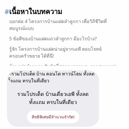
#
เนื้อหาในบทความ
บอกต่อ 4 โครงการบ้านแฝดลำลูกกา เพื่อวิถีชีวิตที่
สมบูรณ์แบบ
5 ข้อดีของบ้านแฝดแถวลำลูกกา มีอะไรบ้าง?
รู้จัก โครงการบ้านแฝดน่าอยู่จากเอพี ตอบโจทย์
ครอบครัวขยาย ได้ที่นี่!
บ้านแฝดลำลูกกา สัมผัสที่สุดของความสะดวกสบายแห่ง
การใช้ชีวิต
เอพีไทยแลนด์ ช่วยเติมเต็มความหมายของชีวิต
รวมโปรเด็ด บ้านเดี่ยวเอพี ทั้งลด
ทั้งแถม ครบในที่เดียว
สิทธิพิเศษมีจำนวนจำกัด!