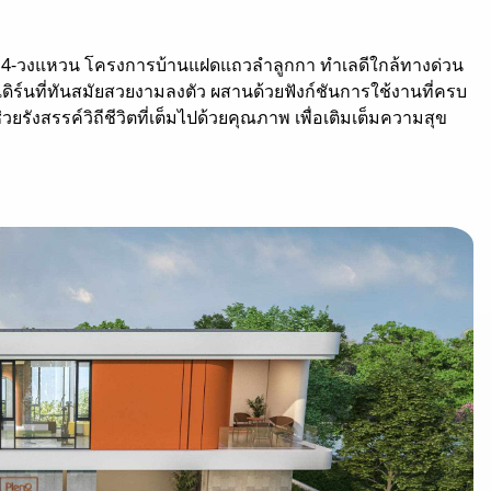
ง 4-วงแหวน โครงการบ้านแฝดแถวลำลูกกา ทำเลดีใกล้ทางด่วน
ร์นที่ทันสมัยสวยงามลงตัว ผสานด้วยฟังก์ชันการใช้งานที่ครบ
วยรังสรรค์วิถีชีวิตที่เต็มไปด้วยคุณภาพ เพื่อเติมเต็มความสุข