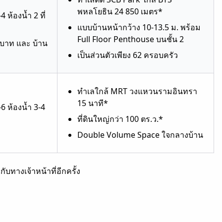
พหลโยธิน 24 850 เมตร*
 ห้องน้ำ 2 ที่
แบบบ้านหน้ากว้าง 10-13.5 ม. พร้อม
Full Floor Penthouse บนชั้น 2
านบาท และ บ้าน
เป็นส่วนตัวเพียง 62 ครอบครัว
ทำเลใกล้ MRT วงแหวนรามอินทรา
15 นาที*
6 ห้องน้ำ 3-4
ที่ดินใหญ่กว่า 100 ตร.ว.*
Double Volume Space ใจกลางบ้าน
ทางเจ้าหน้าที่อีกครั้ง