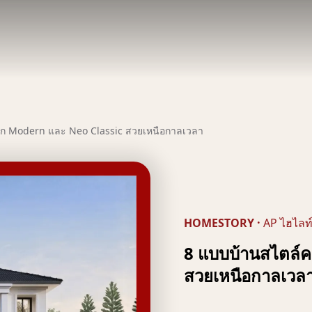
ิก Modern และ Neo Classic สวยเหนือกาลเวลา
HOMESTORY
·
AP ไฮไลท
8 แบบบ้านสไตล์
สวยเหนือกาลเวล