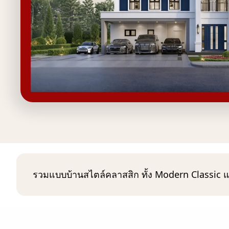
รวมแบบบ้านสไตล์คลาสสิก ทั้ง Modern Classic แ