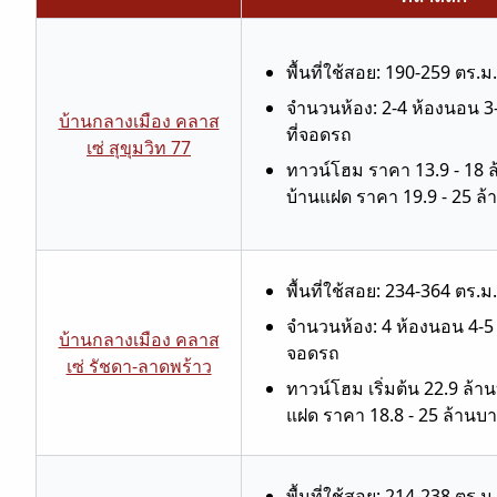
พื้นที่ใช้สอย: 190-259 ตร.ม.
จำนวนห้อง: 2-4 ห้องนอน 3-
บ้านกลางเมือง คลาส
ที่จอดรถ
เซ่ สุขุมวิท 77
ทาวน์โฮม ราคา 13.9 - 18 
บ้านแฝด ราคา 19.9 - 25 ล
พื้นที่ใช้สอย: 234-364 ตร.ม.
จำนวนห้อง: 4 ห้องนอน 4-5 ห
บ้านกลางเมือง คลาส
จอดรถ
เซ่ รัชดา-ลาดพร้าว
ทาวน์โฮม เริ่มต้น 22.9 ล้
แฝด ราคา 18.8 - 25 ล้านบ
พื้นที่ใช้สอย: 214-238 ตร.ม.