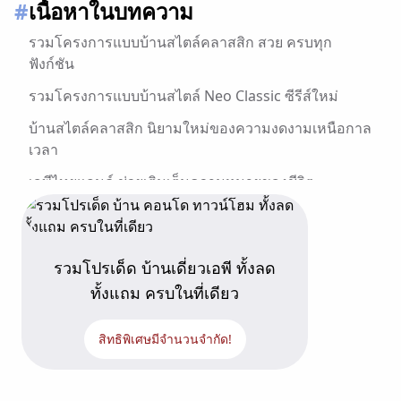
#
เนื้อหาในบทความ
รวมโครงการแบบบ้านสไตล์คลาสสิก สวย ครบทุก
ฟังก์ชัน
รวมโครงการแบบบ้านสไตล์ Neo Classic ซีรีส์ใหม่
บ้านสไตล์คลาสสิก นิยามใหม่ของความงดงามเหนือกาล
เวลา
เอพีไทยแลนด์ ช่วยเติมเต็มความหมายของชีวิต
รวมโปรเด็ด บ้านเดี่ยวเอพี ทั้งลด
ทั้งแถม ครบในที่เดียว
สิทธิพิเศษมีจำนวนจำกัด!