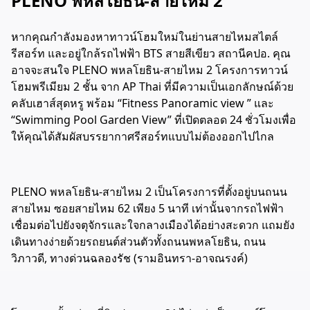
PLENO พหลโยธิน-สายไหม 2
หาก
คุณกำลังมองหา
ทาวน์โฮม
ใหม่ในย่านสายไหมสไตล์
รีสอร์ท และ
อยู่
ใกล้รถไฟฟ้า BTS สายสีเขียว สถานีคปอ. คุณ
อาจจะสนใจ PLENO พหลโยธิน-สายไหม 2 โครงการ
ทาวน์
โฮม
พรีเมียม 2 ชั้น จาก AP Thai ที่มีความเป็นเอกลักษณ์ด้วย
คลับเฮาส์สุดหรู พร้อม “Fitness Panoramic view ” และ
“Swimming Pool Garden View” ที่เปิดตลอด 24 ชั่วโมงเพื่อ
ให้คุณได้สัมผัสบรรยากาศรีสอร์ทแบบไม่ต้องออกไปไกล
PLENO พหลโยธิน-สายไหม 2 เป็นโครงการที่ตั้งอยู่บนถนน
สายไหม ซอยสายไหม 62 เพียง 5 นาที เท่านั้นจากรถไฟฟ้า
เชื่อมต่อไปยังจตุจักรและใจกลางเมืองได้อย่างสะดวก
แถม
ยัง
เดินทางง่ายด้วยรถยนต์ส่วนตัวทั้งถนนพหลโยธิน, ถนน
วิภาวดี, ทางด่วนฉลองรัช (รามอินทรา-อาจณรงค์)