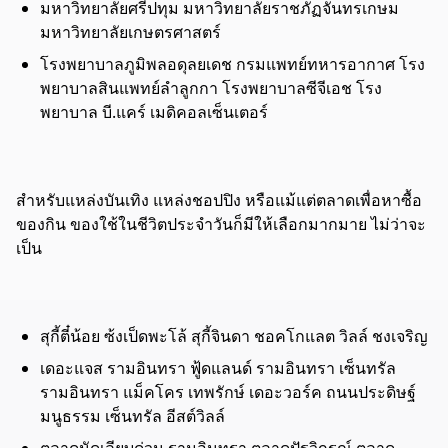
มหาวิทยาลัยศรีปทุม มหาวิทยาลัยราชภัฏจันทรเกษม
มหาวิทยาลัยเกษตรศาสตร์
โรงพยาบาลภูมิพลอดุลยเดช กรมแพทย์ทหารอากาศ โรง
พยาบาลสินแพทย์ลำลูกกา โรงพยาบาลซีจีเอช โรง
พยาบาล บี.แคร์ เมดิคอลเซ็นเตอร์
สำหรับแหล่งบันเทิง แหล่งชอปปิง หรือแม้แต่ตลาดเพื่อหาซื้อ
ของกิน ของใช้ในชีวิตประจำวัน
ก็มีให้เลือกมากมาย ไม่ว่าจะ
เป็น
สุกี้ตี๋น้อย ซ้งเป็ดพะโล้ สุกี้จินดา ชอคโกแลต วิลล์ ชงเจริญ
เดอะแจส รามอินทรา ฟู้ดแลนด์ รามอินทรา เซ็นทรัล
รามอินทรา แม็คโคร เทพรักษ์ เดอะวอร์ค ถนนประดิษฐ์
มนูธรรม เซ็นทรัล อีสต์วิลล์
ตลาดนัดเลียบด่วน รามอินทรา ตลาดปัฐวิกรณ์ ตลาด