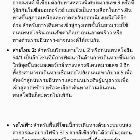
อาจณรงค์ ที่เชื่อมต่อกับทางหลวงพิเศษหมายเลข 9 หรือที่
รู้จักกันในชื่อมอเตอร์เวย์
แถมยัง
เป็นทางเลือกในการเดิน
ทางขึ้นสู่ภาคเหนือและภาคตะวันออกเฉียงเหนือได้อีก
ด้วย สำหรับการเดินทางเข้าสู่กรุงเทพชั้นในสามารถใช้
ถนนพหลโยธิน ถนนรัชดาภิเษก ถนนลาดพร้าว หรือ
ทางด่วนรามอินทรา-อาจณรงค์ได้เช่นกัน
สายไหม 2:
สำหรับบริเวณสายไหม 2 หรือถนนพหลโยธิน
54/1 เป็นอีกโซน
ที่
มีการพัฒนาในด้านการเดินทางขึ้นมาก
ใกล้จุดขึ้นลงมอเตอร์เวย์ ทางหลวงพิเศษหมายเลข 9 อีก
ทั้ง
ยัง
สามารถเดินทางเชื่อมต่อไปยังถนนสุขาภิบาล 5 เพื่อ
ลัดเข้าสู่ถนนรามอินทราและถนนประดิษฐ์มนูธรรมเพื่อ
เข้าสู่ลาดพร้าว หรือจะเลือกเดินทางด้วนเส้นถนน
พหลโยธินก็สะดวกไม่แพ้กัน
รถไฟฟ้า:
สำหรับพื้นที่โซนนี้การเดินทางด้วยระบบขนส่ง
สาธารณะอย่างไฟฟ้า BTS สายสีเขียวนับได้ว่าเป็นจุดเด่น
ของโครงการ
บ้านทาวน์โฮม
ละแวกนี้ เนื่องจากเส้น