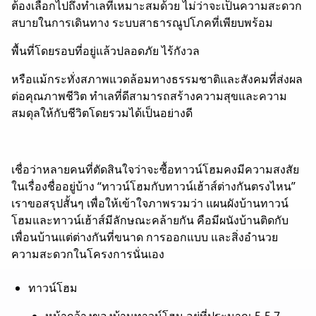
ต้องเลือกไปถึงทำเลที่เหมาะสมด้วย
ไม่ว่าจะเป็นความสะดวก
สบายในการเดินทาง ระบบสาธารณูปโภคที่เพียบพร้อม
พื้นที่โดยรอบที่อยู่แล้วปลอดภัย ไร้กังวล
หรือแม้กระทั่งสภาพแวดล้อมทางธรรมชาติและสังคมที่ส่งผล
ต่อคุณภาพชีวิต ทำเลที่ดีสามารถสร้างความสุขและความ
สมดุลให้กับชีวิตโดยรวมได้เป็นอย่างดี
เชื่อว่าหลายคนที่ตัดสินใจว่าจะซื้อ
ทาวน์โฮม
คงมีความสงสัย
ในเรื่องชื่ออยู่บ้าง “
ทาวน์โฮม
กับทาวน์เฮ้าส์ต่างกันตรงไหน”
เราขอสรุปสั้นๆ เพื่อให้เข้าใจภาพรวมว่า
แผนผัง
บ้านทาวน์
โฮม
และ
ทาวน์เฮ้าส์
มีลักษณะคล้ายกัน คือมีผนังบ้านติดกับ
เพื่อนบ้านแต่ต่างกันที่ขนาด การออกแบบ และสิ่งอำนวย
ความสะดวกในโครงการ
นั่นเอง
ทาวน์โฮม
หน้ากว้างของ
บ้านทาวน์โฮม
อยู่ที่
ประมาณ 5-5.7