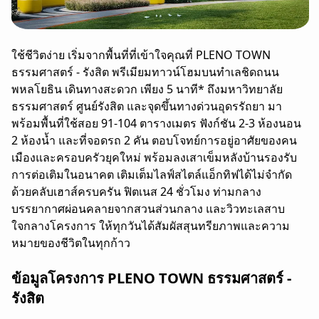
ใช้ชีวิตง่าย เริ่มจากพื้นที่ที่เข้าใจคุณที่ PLENO TOWN
ธรรมศาสตร์ - รังสิต พรีเมียมทาวน์โฮมบนทำเลชิดถนน
พหลโยธิน เดินทางสะดวก เพียง 5 นาที* ถึงมหาวิทยาลัย
ธรรมศาสตร์ ศูนย์รังสิต และจุดขึ้นทางด่วนอุดรรัถยา มา
พร้อมพื้นที่ใช้สอย 91-104 ตารางเมตร ฟังก์ชัน 2-3 ห้องนอน
2 ห้องน้ำ และที่จอดรถ 2 คัน ตอบโจทย์การอยู่อาศัยของคน
เมืองและครอบครัวยุคใหม่ พร้อมลงเสาเข็มหลังบ้านรองรับ
การต่อเติมในอนาคต เติมเต็มไลฟ์สไตล์แอ็กทิฟได้ไม่จำกัด
ด้วยคลับเฮาส์ครบครัน ฟิตเนส 24 ชั่วโมง ท่ามกลาง
บรรยากาศผ่อนคลายจากสวนส่วนกลาง และวิวทะเลสาบ
ใจกลางโครงการ ให้ทุกวันได้สัมผัสสุนทรียภาพและความ
หมายของชีวิตในทุกก้าว
ข้อมูลโครงการ PLENO TOWN ธรรมศาสตร์ -
รังสิต