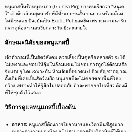
หนูแกสบี้หรือหนูตะเภา (Guinea Pig) บางคนเรียกว่า “หนูเค
วี่” เจ้าต้าวอ้วนสุดน่ารักที่มีทั้งแบบขนสั้น ขนยาว หรือแม้แต่
ไม่มีขนเลย ปัจจุบันเป็น Exotic Pet ยอดฮิต เพราะความน่ารัก
เวลาดูน้อง ๆ นอนงีบกลางวัน ยิ่งละลายใจ
ลักษณะนิสัยของหนูแกสบี้
เจ้าตัวกลมนี้เป็นสัตว์สังคม ควรเลี้ยงเป็นคู่หรือหลายตัว จะได้
ไม่เหงาและชอบให้อุ้มในอ้อมแขน ไม่ชอบการถูกไล่ต้อนหรือ
จับแรง ๆ โดยเฉพาะก้น ห้ามจับเด็ดขาดนะ! ด้วยสัญชาตญาณ
ดั้งเดิมที่เคยเป็นสัตว์เหยื่อ หนูแกสบี้จะไม่ค่อยชอบพื้นที่โล่ง
กว้าง เพราะทำให้รู้สึกไม่ปลอดภัย ถ้าจะพาออกไปเที่ยว ต้องมี
ที่ให้ซุกตัวไว้เสมอ
วิธีการดูแลหนูแกสบี้เบื้องต้น
อาหาร:
หนูแกสบี้ต้องการใยอาหารและวิตามินซีสูงมาก
เพราะร่างกายของน้อง ๆ ไม่สามารถสร้างวิตามินซีได้เอง