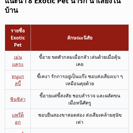
แนะนำ 8 Exotic Pet น่ารัก น่าเลี้ยงใน
บ้าน
รายชื่อ
Exotic
ลักษณะนิสัย
Pet
เม่น
ขี้อาย ขดตัวกลมเมื่อกลัว เล่นด้วยเมื่อคุ้น
แคระ
เคย
หนูแก
ขี้เหงา รักการอยู่เป็นแก๊ง ชอบส่งเสียงเบา ๆ
สบี้
เหมือนคุยด้วย
ขี้อายแต่ขี้สงสัย ชอบสำรวจ และผลัดขน
ชินชิล่า
เมื่อหนีศัตรู
แพรี่ด็
ชอบยืนสองขาสอดส่อง ส่งเสียงคล้ายสุนัข
อก
เห่า