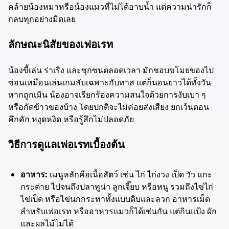
คล้ายน้องหมาหรือน้องแมวที่ไม่ได้อาบน้ำ แต่ความน่ารักก็
กลบทุกอย่างมิดเลย
ลักษณะนิสัยของเฟอเรท
น้องขี้เล่น ร่าเริง และซุกซนตลอดเวลา มักชอบขโมยของไป
ซ่อนเหมือนเล่นเกมลับเฉพาะกับทาส แต่ก็นอนยาวได้ทั้งวัน
หากถูกเมิน น้องอาจเรียกร้องความสนใจด้วยการงับเบา ๆ
หรือกัดข้าวของบ้าง โดยปกติจะไม่ค่อยส่งเสียง ยกเว้นตอน
คึกคัก หงุดหงิด หรือรู้สึกไม่ปลอดภัย
วิธีการดูแลเฟอเรทเบื้องต้น
อาหาร:
เมนูหลักคือเนื้อสัตว์ เช่น ไก่ ไก่งวง เป็ด วัว แกะ
กระต่าย ไปจนถึงปลาทูน่า ลูกเจี๊ยบ หรือหนู รวมถึงไข่ไก่
ไข่เป็ด หรือไข่นกกระทาทั้งแบบดิบและลวก อาหารเม็ด
สำหรับเฟอเรท หรืออาหารแมวก็ได้เช่นกัน แต่กินแป้ง ผัก
และผลไม้ไม่ได้