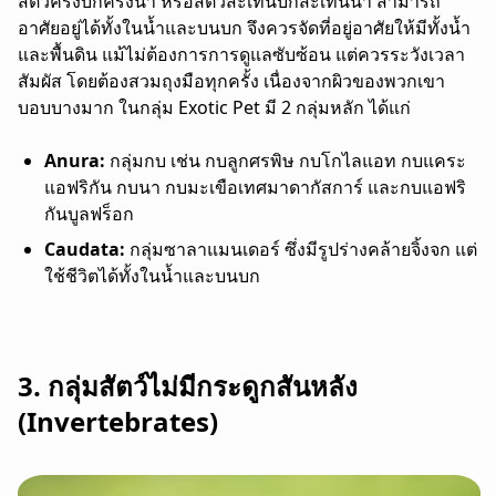
สัตว์ครึ่งบกครึ่งน้ำ หรือสัตว์สะเทินบกสะเทินน้ำ สามารถ
อาศัยอยู่ได้ทั้งในน้ำและบนบก จึงควรจัดที่อยู่อาศัยให้มีทั้งน้ำ
และพื้นดิน แม้ไม่ต้องการการดูแลซับซ้อน แต่ควรระวังเวลา
สัมผัส โดยต้องสวมถุงมือทุกครั้ง เนื่องจากผิวของพวกเขา
บอบบางมาก ในกลุ่ม Exotic Pet มี 2 กลุ่มหลัก
ได้แก่
Anura:
กลุ่มกบ เช่น กบลูกศรพิษ กบโกไลแอท กบแคระ
แอฟริกัน กบนา กบมะเขือเทศมาดากัสการ์ และกบแอฟริ
กันบูลฟร็อก
Caudata:
กลุ่มซาลาแมนเดอร์ ซึ่งมีรูปร่างคล้ายจิ้งจก แต่
ใช้ชีวิตได้ทั้งในน้ำและบนบก
3. กลุ่มสัตว์ไม่มีกระดูกสันหลัง
(Invertebrates)