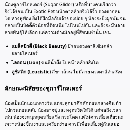
น้องชูการ์ไกลเดอร์ (Sugar Glider) หรือที่บางคนเรียกว่า
จิงโจ้ร่อน เป็น Exotic Pet หน้าตาคล้ายจิงโจ้จิ๋ว ดวงตากลม
โต หางฟูฟ่อง ยิ่งได้ฝึกมือกับเจ้าของบ่อย ๆ น้องจะยิ่งผูกพัน จน
กลายเป็นบัดดี้ตัวน้อยที่ติดหนึบ ไปไหนไปกัน และถึงจะมีหลาย
สายพันธุ์ให้เลือก แต่ความต่างมักอยู่ที่สีขนเท่านั้น เช่น
แบล็คบิวตี้ (Black Beauty)
มีรอบดวงตาสีเข้มคล้า
ยอายไลเนอร์
ไลออน (Lion)
ขนสีน้ำผึ้ง ใบหน้าคล้ายสิงโต
ลูซิสติก (Leucistic)
สีขาวล้วน ไม่มีลาย ดวงตาสีดำสนิท
ลักษณะนิสัยของชูการ์ไกลเดอร์
น้องเป็นนักนอนกลางวัน แต่จะลุกมาคึกคักตอนกลางคืน ถ้า
ไปกวนตอนหลับ น้องอาจขู่และหงุดหงิดใส่ได้ แต่พอถึงเวลา
เล่น น้องจะสนุกสุดเหวี่ยง วิ่ง กระโดด แต่ไม่ควรเลี้ยงเดี่ยวนะ
เพราะน้องขี้เหงาและเครียดง่าย ควรมีเพื่อนเลี้ยงคู่กันเสมอ