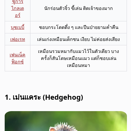
ชูการ์
ไกลเด
นักร่อนตัวจิ๋ว ขี้เล่น ติดเจ้าของมาก
อร์
บุชเบบี้
ชอบกระโดดดึ๋ง ๆ และปีนป่ายยามค่ำคืน
เฟอเรท
เล่นเก่งเหมือนเด็กซน เงียบ ไม่ค่อยส่งเสียง
เหมือนรวมหมากับแมวไว้ในตัวเดียว บาง
เฟนเน็ค
ครั้งก็สันโดษเหมือนแมว แต่ก็ชอบเล่น
ฟ็อกซ์
เหมือนหมา
1. เม่นแคระ (Hedgehog)