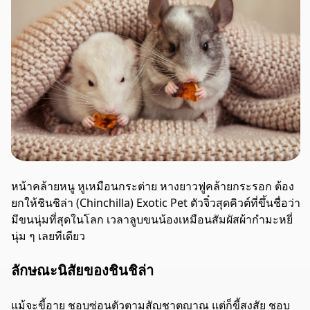
หน้าคล้ายหนู หูเหมือนกระต่าย หางยาวฟูคล้ายกระรอก ต้อง
ยกให้ชินชิล่า (Chinchilla) Exotic Pet ตัวจิ๋วสุดคิวต์ที่ขึ้นชื่อว่า
มีขนนุ่มที่สุดในโลก เวลาลูบขนน้องเหมือนสัมผัสผ้ากำมะหยี่
นุ่ม ๆ เลยทีเดียว
ลักษณะนิสัยของชินชิล่า
แม้จะขี้อาย ชอบซ่อนตัวตามสัญชาตญาณ แต่ก็ขี้สงสัย ชอบ