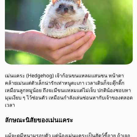
เม่นแคระ (Hedgehog) เจ้าก้อนขนแหลมแสนซน หน้าตา
คล้ายเม่นแต่ตัวเล็กน่ารักเท่าหนูตะเภา เวลาเดินก็จะดุ๊กดิ๊ก
เหมือนลูกหมูน้อย ถึงจะมีขนแหลมแต่ไม่เจ็บ ปกติน้องชอบหา
มุมเงียบ ๆ ไว้ซ่อนตัว เหมือนกำลังเล่นซ่อนหากับเจ้าของตลอด
เวลา
ลักษณะนิสัยของเม่นแคระ
แม้จะดูมีหนามรอบตัว แต่น้องเม่นแคระเป็นสัตว์ขี้อาย ถ้าเจอ