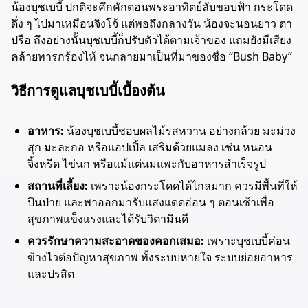
น้องบุชเบบี้ ปกติจะคึกคักตอนพระอาทิตย์ลับขอบฟ้า กระโดด
ดึ๋ง ๆ ไปมาเหมือนจิงโจ้ แต่พอถึงกลางวัน น้องจะนอนยาว ตา
ปรือ ถึงอย่างนั้นบุชเบบี้ก็ปรับตัวได้ตามเจ้าของ แถมยังมีเสียง
คล้ายทารกร้องไห้ จนกลายมาเป็นที่มาของชื่อ “Bush Baby”
วิธีการดูแลบุชเบบี้เบื้องต้น
อาหาร:
น้องบุชเบบี้ชอบผลไม้รสหวาน อย่างกล้วย มะม่วง
สุก มะละกอ หรือแอปเปิ้ล เสริมด้วยแมลง เช่น หนอน
จิ้งหรีด ไข่นก หรือแม้แต่นมแพะกับอาหารสำเร็จรูป
สถานที่เลี้ยง:
เพราะน้องกระโดดได้ไกลมาก ควรมีพื้นที่ให้
ปีนป่าย และพาออกมารับแสงแดดอ่อน ๆ ตอนเช้าเพื่อ
สุขภาพแข็งแรงและได้รับวิตามินดี
ควรรักษาความสะอาดของคอกเสมอ:
เพราะบุชเบบี้ค่อน
ข้างไวต่อปัญหาสุขภาพ ทั้งระบบหายใจ ระบบย่อยอาหาร
และปรสิต