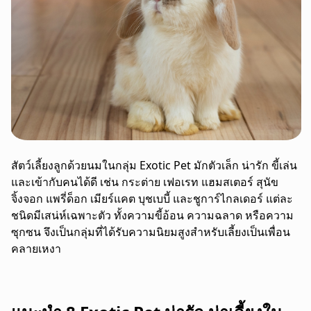
สัตว์เลี้ยงลูกด้วยนมในกลุ่ม Exotic Pet มักตัวเล็ก น่ารัก ขี้เล่น
และเข้ากับคนได้ดี เช่น กระต่าย เฟอเรท แฮมสเตอร์ สุนัข
จิ้งจอก แพรี่ด็อก เมียร์แคต บุชเบบี้ และชูการ์ไกลเดอร์ แต่ละ
ชนิดมีเสน่ห์เฉพาะตัว ทั้งความขี้อ้อน ความฉลาด หรือความ
ซุกซน จึงเป็นกลุ่มที่ได้รับความนิยมสูงสำหรับเลี้ยงเป็นเพื่อน
คลายเหงา