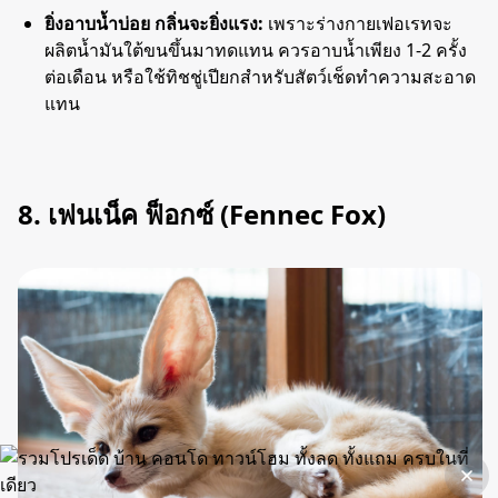
ยิ่งอาบน้ำบ่อย กลิ่นจะยิ่งแรง:
เพราะร่างกายเฟอเรทจะ
ผลิตน้ำมันใต้ขนขึ้นมาทดแทน ควรอาบน้ำเพียง 1-2 ครั้ง
ต่อเดือน หรือใช้ทิชชู่เปียกสำหรับสัตว์เช็ดทำความสะอาด
แทน
8. เฟนเน็ค ฟ็อกซ์ (Fennec Fox)