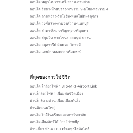
คอนโด พญาไท-ราชเทวี-สยาม-สามย่าน
คอนโด รัชดา-ห้วยขวาง-พระราม 9-อโศก-พระราม 4
คอนโด ลาดพร้าว-รัชโยธิน-พหลโยธิน-จตุจักร
คอนโด วงศ์สว่าง-งามวงศ์วาน-นนทบุรี
คอนโด สาทร-สีลม-เจริญกรุง-เจริญนคร
คอนโด สุขุมวิท-พระโขนง-อ่อนนุช-บางนา
คอนโด อนุสาวรีย์-ดินแดง-วิภาวดี
คอนโด เอกมัย-ทองหล่อ-พร้อมพงษ์
ที่สุดของการใช้ชีวิต
คอนโด ใกล้รถไฟฟ้า BTS-MRT-Airport Link
บ้านใกล้รถไฟฟ้า เชื่อมต่อชีวิตเมือง
บ้านใกล้ทางด่วน เชื่อมเมืองทันใจ
บ้านติดถนนใหญ่
คอนโด ใกล้โรงเรียนและมหาวิทยาลัย
คอนโดเลี้ยงสัตว์ได้ Pet Friendly
บ้านเดี่ยว ทำเล CBD เชื่อมทุกไลฟ์สไตล์