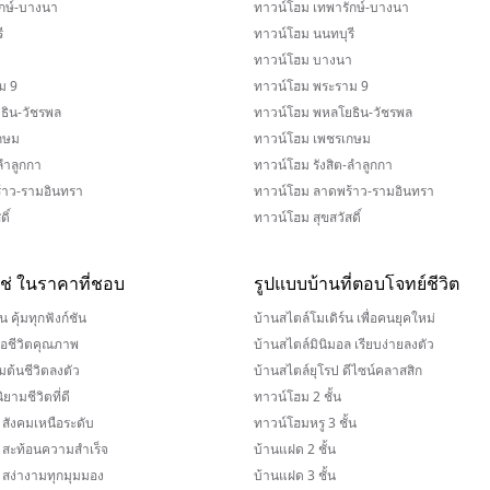
กษ์-บางนา
ทาวน์โฮม เทพารักษ์-บางนา
ี
ทาวน์โฮม นนทบุรี
า
ทาวน์โฮม บางนา
ม 9
ทาวน์โฮม พระราม 9
ธิน-วัชรพล
ทาวน์โฮม พหลโยธิน-วัชรพล
กษม
ทาวน์โฮม เพชรเกษม
ลำลูกกา
ทาวน์โฮม รังสิต-ลำลูกกา
้าว-รามอินทรา
ทาวน์โฮม ลาดพร้าว-รามอินทรา
ิ์
ทาวน์โฮม สุขสวัสดิ์
่ใช่ ในราคาที่ชอบ
รูปแบบบ้านที่ตอบโจทย์ชีวิต
น คุ้มทุกฟังก์ชัน
บ้านสไตล์โมเดิร์น เพื่อคนยุคใหม่
ื่อชีวิตคุณภาพ
บ้านสไตล์มินิมอล เรียบง่ายลงตัว
่มต้นชีวิตลงตัว
บ้านสไตล์ยุโรป ดีไซน์คลาสสิก
ยามชีวิตที่ดี
ทาวน์โฮม 2 ชั้น
 สังคมเหนือระดับ
ทาวน์โฮมหรู 3 ชั้น
น สะท้อนความสำเร็จ
บ้านแฝด 2 ชั้น
 สง่างามทุกมุมมอง
บ้านแฝด 3 ชั้น