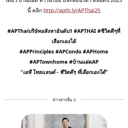
เดี่ยว บ้านแฝด ทาวน์โฮม และคอนโดฯ ตลอดปี 2025
นี้ คลิก
http://apth.ly/APThai25
#APThaiบริษัทอสังหาอันดับ1
#APTHAI #ชีวิตดีๆที่
เลือกเองได้
#APPrinciples #APCondo #APHome
#APTownhome #บ้านแฝดAP
“
เอพี ไทยแลนด์
-
ชีวิตดีๆ ที่เลือกเองได้”
ข่าวสารอื่น ๆ