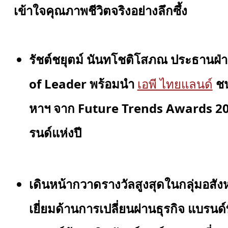
เข้าใจคุณภาพชีวิตจริงอย่างลึกซึ้ง
รัชต์ชยุตม์ นันทโชติโสภณ ประธานฝ่า
of Leader พร้อมนำ
เอพี ไทยแลนด์
ช
หาฯ จาก
Future Trends Awards 20
รนด์แห่งปี
เดินหน้ากวาดรางวัลสูงสุด
ในกลุ่มอสัง
เยี่ยมด้านการเปลี่ยนผ่านธุรกิจ แบรนด์ที