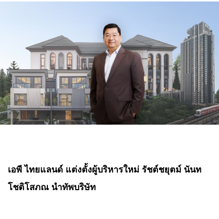
เอพี ไทยแลนด์ แต่งตั้งผู้บริหารใหม่ รัชต์ชยุตม์ นันท
โชติโสภณ นำทัพบริษัท