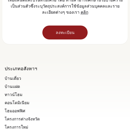
อภิทาวน์
เป็นส่วนตัวซึ่งระบุวัตถุประสงค์การใช้ข้อมูลส่วนบุคคลและราย
นครสวรรค์
ละเอียดต่างๆ ของเรา
คลิก
ราคา 2.29 - 6.99 ล้านบาท
อภิทาวน์
นครปฐม (เพชรเกษม - นครชัยศรี)
ลงทะเบียน
ราคา 2.09 - 5.69 ล้านบาท
อภิทาวน์
ฉะเชิงเทรา
ราคา 1.99 - 4.99 ล้านบาท
ประเภทอสังหาฯ
อภิทาวน์
บ้านเดี่ยว
อยุธยา
ราคา 1.99 - 5.99 ล้านบาท
บ้านแฝด
ทาวน์โฮม
อภิทาวน์
เชียงราย
คอนโดมิเนียม
ราคา 4.49 - 6.99 ล้านบาท
โฮมออฟฟิศ
โครงการต่างจังหวัด
โครงการใหม่