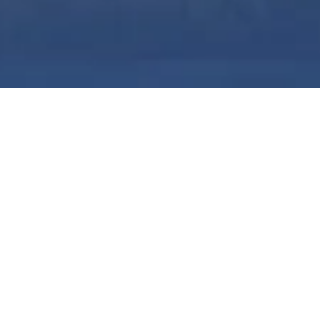
AP THAI ขอบคุณทุกความสนใจ
ยินดีกับทุกครอบครัวที่ได้เป็นส่วนหนึ่งของโครงการ บ้าน
กลางเมือง พระราม 9 (กรุงเทพกรีฑาตัดใหม่) บ้านหลัง
ใหม่ที่พร้อมเติมเต็มทุกช่วงเวลา สำหรับท่านที่พลาด
โอกาสดีๆ ในครั้งนี้ โปรดติดตามโครงการใหม่จากเรา
เร็วๆ นี้
ดูโครงการใกล้เคียง