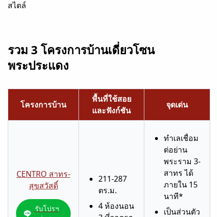
สไตล์
รวม 3 โครงการบ้านเดี่ยวโซน
พระประแดง
พื้นที่ใช้สอย
โครงการบ้าน
จุดเด่น
และฟังก์ชัน
ทำเลเชื่อม
ต่อย่าน
พระราม 3-
สาทร ได้
CENTRO สาทร-
211-287
ภายใน 15
สุขสวัสดิ์
ตร.ม.
นาที*
4 ห้องนอน
รับโปรฯ
เป็นส่วนตัว