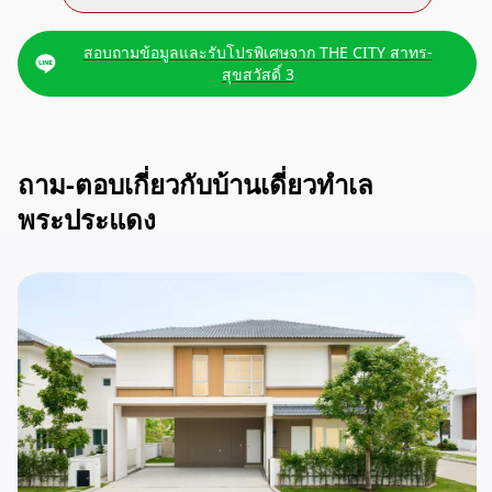
สอบถามข้อมูลและรับโปรพิเศษจาก THE CITY สาทร-
สุขสวัสดิ์ 3
ถาม-ตอบเกี่ยวกับบ้านเดี่ยวทำเล
พระประแดง