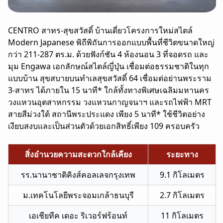
CENTRO สาทร-สุขสวัสดิ์ บ้านเดี่ยวโครงการใหม่สไตล์
Modern Japanese พิถีพิถันการออกแบบพื้นที่ชีวิตขนาดใหญ่
กว่า 211-287 ตร.ม. ด้วยฟังก์ชัน 4 ห้องนอน 3 ที่จอดรถ และ
มุม Engawa เอกลักษณ์สไตล์ญี่ปุ่น เชื่อมต่อธรรมชาติในทุก
แบบบ้าน สุขสบายบนทำเลสุขสวัสดิ์ 64 เชื่อมต่อย่านพระราม
3-สาทร ได้ภายใน 15 นาที* ใกล้ทั้งทางพิเศษเฉลิมมหานคร
วงแหวนอุตสาหกรรม วงแหวนกาญจนาฯ และรถไฟฟ้า MRT
สายสีม่วงใต้ สถานีพระประแดง เพียง 5 นาที* ใช้ชีวิตอย่าง
เงียบสงบและเป็นส่วนตัวด้วยเอกสิทธิ์เพียง 109 ครอบครัว
สิ่งอำนวยความสะดวกใกล้เคียง
ระยะทาง
รร.นานาชาติคิงส์คอลเลจกรุงเทพ
9.1 กิโลเมตร
ม.เทคโนโลยีพระจอมเกล้าธนบุรี
2.7 กิโลเมตร
เอเชียทีค เดอะ ริเวอร์ฟร้อนท์
11 กิโลเมตร