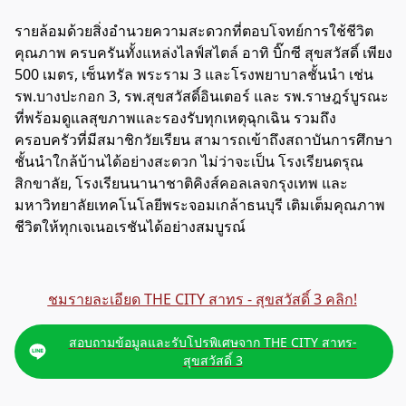
รายล้อมด้วยสิ่งอำนวยความสะดวกที่ตอบโจทย์การใช้ชีวิต
คุณภาพ ครบครันทั้งแหล่งไลฟ์สไตล์ อาทิ บิ๊กซี สุขสวัสดิ์ เพียง
500 เมตร, เซ็นทรัล พระราม 3 และโรงพยาบาลชั้นนำ เช่น
รพ.บางปะกอก 3, รพ.สุขสวัสดิ์อินเตอร์ และ รพ.ราษฎร์บูรณะ
ที่พร้อมดูแลสุขภาพและรองรับทุกเหตุฉุกเฉิน รวมถึง
ครอบครัวที่มีสมาชิกวัยเรียน สามารถเข้าถึงสถาบันการศึกษา
ชั้นนำใกล้บ้านได้อย่างสะดวก ไม่ว่าจะเป็น โรงเรียนดรุณ
สิกขาลัย, โรงเรียนนานาชาติคิงส์คอลเลจกรุงเทพ และ
มหาวิทยาลัยเทคโนโลยีพระจอมเกล้าธนบุรี เติมเต็มคุณภาพ
ชีวิตให้ทุกเจเนอเรชันได้อย่างสมบูรณ์
ชมรายละเอียด THE CITY สาทร - สุขสวัสดิ์ 3 คลิก!
สอบถามข้อมูลและรับโปรพิเศษจาก THE CITY สาทร-
สุขสวัสดิ์ 3