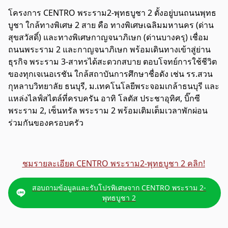
โครงการ CENTRO พระราม2-พุทธบูชา 2 ตั้งอยู่บนถนนพุทธ
บูชา ใกล้ทางพิเศษ 2 สาย คือ ทางพิเศษเฉลิมมหานคร (ด่าน
สุขสวัสดิ์) และทางพิเศษกาญจนาภิเษก (ด่านบางครุ) เชื่อม
ถนนพระราม 2 และกาญจนาภิเษก พร้อมเดินทางเข้าสู่ย่าน
ธุรกิจ พระราม 3-สาทรได้สะดวกสบาย ตอบโจทย์การใช้ชีวิต
ของทุกเจเนอเรชัน ใกล้สถาบันการศึกษาชื่อดัง เช่น รร.สวน
กุหลาบวิทยาลัย ธนบุรี, ม.เทคโนโลยีพระจอมเกล้าธนบุรี และ
แหล่งไลฟ์สไตล์ที่ครบครัน อาทิ โลตัส ประชาอุทิศ, บิ๊กซี
พระราม 2, เซ็นทรัล พระราม 2 พร้อมเติมเต็มเวลาพักผ่อน
ร่วมกันของครอบครัว
ชมรายละเอียด CENTRO พระราม2-พุทธบูชา 2 คลิก!
สอบถามข้อมูลและรับโปรพิเศษจาก CENTRO พระราม 2-
พุทธบูชา 2