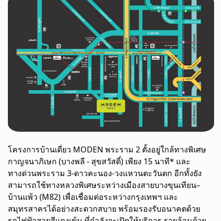
โครงการบ้านเดี่ยว MODEN พระราม 2 ตั้งอยู่ใกล้ทางพิเศษ
กาญจนาภิเษก (บางพลี - สุขสวัสดิ์) เพียง 15 นาที* และ
ทางด่วนพระราม 3-ดาวคะนอง-วงแหวนตะวันตก อีกทั้งยัง
สามารถใช้ทางหลวงพิเศษระหว่างเมืองสายบางขุนเทียน–
บ้านแพ้ว (M82) เพื่อเชื่อมต่อระหว่างกรุงเทพฯ และ
สมุทรสาครได้อย่างสะดวกสบาย พร้อมรองรับอนาคตด้วย
รถไฟฟ้าสายสีแดงเข้ม ที่กำลังจะเปิดให้บริการ รายล้อมด้วย