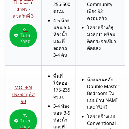
THE CITY
256-500
Community
สาทร -
ตร.ม.
เพียง 92
สุขสวัสดิ์ 3
ครอบครัว
4-5 ห้อง
นอน 5-6
โครงสร้างอิฐ
รับ
ห้องน้ำ
มวลเบา พร้อม
โปรฯ
และที่
ติดกระจกเขียว
ล่าสุด
จอดรถ
ตัดแสง
3-4 คัน
พื้นที่
ห้องนอนหลัก
ใช้สอย
Double Master
MODEN
175-235
Bedroom ใน
ประชาอุทิศ
ตร.ม.
แบบบ้าน NAMI
90
3-4 ห้อง
และ YUKI
นอน 3-5
รับ
โครงสร้างแบบ
ห้องน้ำ
โปรฯ
Conventional
และที่
ล่าสุด