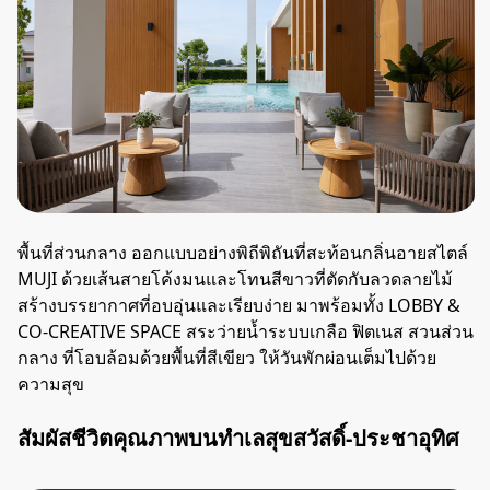
พื้นที่ส่วนกลาง ออกแบบอย่างพิถีพิถันที่สะท้อนกลิ่นอายสไตล์
MUJI ด้วยเส้นสายโค้งมนและโทนสีขาวที่ตัดกับลวดลายไม้
สร้างบรรยากาศที่อบอุ่นและเรียบง่าย มาพร้อมทั้ง LOBBY &
CO-CREATIVE SPACE สระว่ายน้ำระบบเกลือ ฟิตเนส สวนส่วน
กลาง ที่โอบล้อมด้วยพื้นที่สีเขียว ให้วันพักผ่อนเต็มไปด้วย
ความสุข
สัมผัสชีวิตคุณภาพบนทำเลสุขสวัสดิ์-ประชาอุทิศ