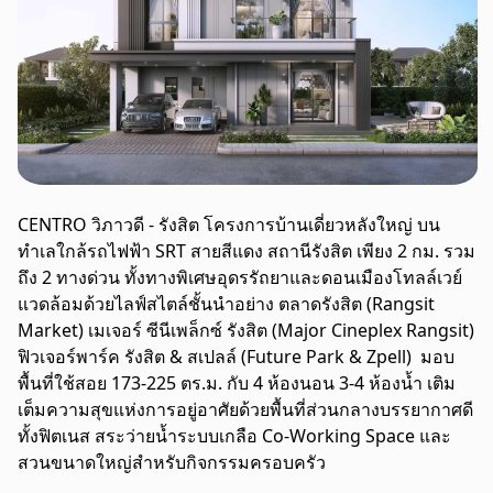
CENTRO วิภาวดี - รังสิต โครงการบ้านเดี่ยวหลังใหญ่ บน
ทำเลใกล้รถไฟฟ้า SRT สายสีแดง สถานีรังสิต เพียง 2 กม. รวม
ถึง 2 ทางด่วน ทั้งทางพิเศษอุดรรัถย
า
และ
ดอนเมืองโทลล์เวย์
แวดล้อมด้วยไลฟ์สไตล์ชั้นนำอย่าง
ตลาดรังสิต (Rangsit
Market) เมเจอร์ ซีนีเพล็กซ์ รังสิต (Major Cineplex Rangsit)
ฟิวเจอร์พาร์ค รังสิต & สเปลล์ (Future Park & Zpell)
มอบ
พื้นที่ใช้สอย
173-
225 ตร.ม. กับ 4 ห้องนอน
3-4
ห้องน้ำ เติม
เต็มความสุขแห่งการอยู่อาศัยด้วยพื้นที่ส่วนกลางบรรยากาศดี
ทั้งฟิตเนส สระว่ายน้ำระบบเกลือ Co-Working Space และ
สวนขนาดใหญ่สำหรับกิจกรรมครอบครัว