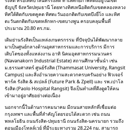
รังสิต หรือเทศบาลนครรังสิต ทำเลศักยภาพที่ตั้งอยู่ในเขต
ธัญบุรี จังหวัดปทุมธานี โดยทางทิศเหนือติดกับเขตคลองหลวง
ทิศใต้ติดกับเขตคูคต ทิศตะวันออกติดกับเขตบึงยี่โถ และทิศ
ตะวันตกติดกับเขตหลักหก-เขตบางพูน ครอบคลุมพื้นที่
ประมาณ 20.80 ตร.กม.
เดิมย่านรังสิตเป็นแหล่งเกษตรกรรม ที่ปัจจุบันได้พัฒนากลาย
มาเป็นศูนย์กลางด้านอุตสาหกรรมและการบริการ มีการ
เติบโตของทั้งแหล่งงาน อาทิ นิคมอุตสาหกรรมนวนคร
(Navanakorn Industrial Estate) สถานศึกษาชั้นนำ เช่น
ม.ธรรมศาสตร์ ศูนย์รังสิต (Thammasat University, Rangsit
Campus) และสิ่งอำนวยความสะดวกครบครันอย่าง ฟิวเจอร์
พาร์ค รังสิต & สเปลล์ (Future Park & Zpell) และ รพ.เปาโล
รังสิต (Paolo Hospital Rangsit) จึงเป็นทำเลที่ดึงดูดให้คน
เข้ามาอยู่อาศัยอย่างต่อเนื่อง
นอกจากนี้ในด้านการคมนาคม มีถนนสายหลักที่เชื่อมต่อ
กรุงเทพฯ และพื้นที่สำคัญโดยรอบได้สะดวก เช่น ถนน
พหลโยธิน ถนนรังสิต-ปทุมธานี ถนนรังสิต-นครนายก รวมถึง
ดอนเมืองโทลล์เวย์ ที่มีระยะทางรวม 28.224 กม. สามารถ