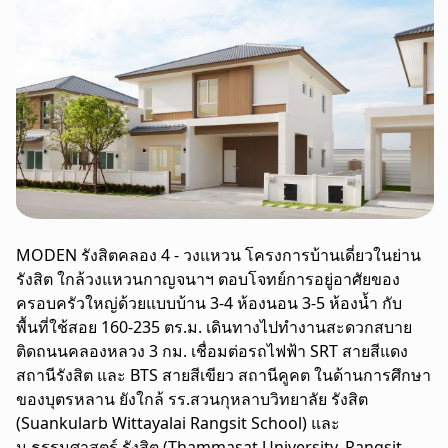
MODEN รังสิตคลอง 4 - วงแหวน โครงการบ้านเดี่ยวในย่าน
รังสิต ใกล้วงแหวนกาญจนาฯ ตอบโจทย์การอยู่อาศัยของ
ครอบครัวใหญ่ด้วยแบบบ้าน 3-4 ห้องนอน 3-5 ห้องน้ำ กับ
พื้นที่ใช้สอย 160-235 ตร.ม. เดินทางไปทำงานสะดวกสบาย
ติดถนนคลองหลวง 3 กม. เชื่อมต่อรถไฟฟ้า SRT สายสีแดง
สถานีรังสิต และ BTS สายสีเขียว สถานีคูคต ในด้านการศึกษา
ของบุตรหลาน ยังใกล้ รร.สวนกุหลาบวิทยาลัย รังสิต
(Suankularb Wittayalai Rangsit School) และ
ม.ธรรมศาสตร์ รังสิต (Thammasat University, Rangsit