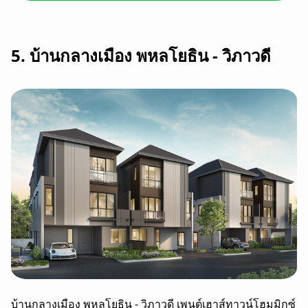
5. บ้านกลางเมือง พหลโยธิน - วิภาวดี
บ้านกลางเมือง พหลโยธิน - วิภาวดี เพนต์เฮาส์ทาวน์โฮมมิกซ์