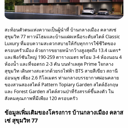
สะท้อนตัวตนแห่งความเป็นผู้นำที่ บ้านกลางเมือง คลาสเซ่
สุขุมวิท 77 ทาวน์โฮมและบ้านแฝดเหนือระดับสไตล์ Classic
Luxury ที่มอบความสะดวกสบายให้กับทุกการใช้ชีวิตของ
ครอบครัวเมือง ด้วยการขยายหน้ากว้างสูงสุดถึง 13.4 เมตร*
และฟังก์ชันใหญ่ 190-259 ตารางเมตร พร้อม 3-4 ห้องนอน 4
ห้องน้ำ และที่จอดรถ 2-3 คัน บนทำเลสุด Prime ใจกลาง
สุขุมวิท เดินทางสะดวกด้วยรถไฟฟ้า BTS สายสีเขียว สถานี
อ่อนนุช เพียง 2.6 กิโลเมตร ท่ามกลางบรรยากาศผ่อนคลาย
ของสวนสองสไตล์ Pattern Topiary Garden สไตล์อังกฤษ
และ Forest Garden สไตล์สวนป่าที่รังสรรค์ขึ้นลงตัว ใน
สังคมคุณภาพที่มีเพียง 120 ครอบครัว
ข้อมูลเพิ่มเติมของโครงการ บ้านกลางเมือง คลาส
เซ่ สุขุมวิท 77