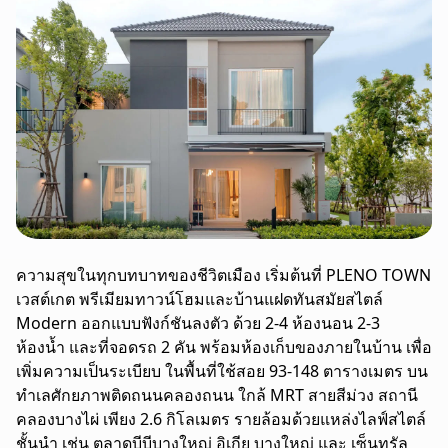
ความสุขในทุกบทบาทของชีวิตเมือง เริ่มต้นที่ PLENO TOWN
เวสต์เกต พรีเมียมทาวน์โฮมและบ้านแฝดทันสมัยสไตล์
Modern ออกแบบฟังก์ชันลงตัว ด้วย 2-4 ห้องนอน 2-3
ห้องน้ำ และที่จอดรถ 2 คัน พร้อมห้องเก็บของภายในบ้าน เพื่อ
เพิ่มความเป็นระเบียบ ในพื้นที่ใช้สอย 93-148 ตารางเมตร บน
ทำเลศักยภาพติดถนนคลองถนน ใกล้ MRT สายสีม่วง สถานี
คลองบางไผ่ เพียง 2.6 กิโลเมตร รายล้อมด้วยแหล่งไลฟ์สไตล์
ชั้นนำ เช่น ตลาดบีบีบางใหญ่ อิเกีย บางใหญ่ และ เซ็นทรัล