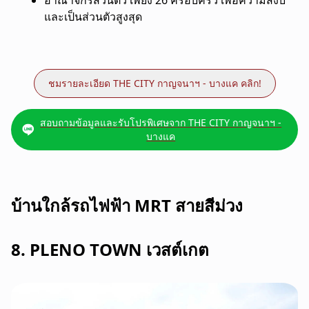
และเป็นส่วนตัวสูงสุด
ชมรายละเอียด THE CITY กาญจนาฯ - บางแค คลิก!
สอบถามข้อมูลและรับโปรพิเศษจาก THE CITY กาญจนาฯ -
บางแค
บ้านใกล้รถไฟฟ้า MRT สายสีม่วง
8. PLENO TOWN เวสต์เกต