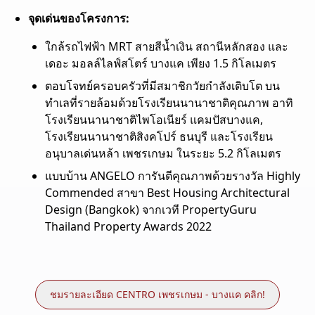
จุดเด่นของโครงการ:
ใกล้รถไฟฟ้า MRT สายสีน้ำเงิน สถานีหลักสอง และ
เดอะ มอลล์ไลฟ์สโตร์ บางแค เพียง 1.5 กิโลเมตร
ตอบโจทย์ครอบครัวที่มีสมาชิกวัยกำลังเติบโต บน
ทำเลที่รายล้อมด้วยโรงเรียนนานาชาติคุณภาพ อาทิ
โรงเรียนนานาชาติไพโอเนียร์ แคมปัสบางแค,
โรงเรียนนานาชาติสิงคโปร์ ธนบุรี และโรงเรียน
อนุบาลเด่นหล้า เพชรเกษม ในระยะ 5.2 กิโลเมตร
แบบบ้าน ANGELO การันตีคุณภาพด้วยรางวัล Highly
Commended สาขา Best Housing Architectural
Design (Bangkok) จากเวที PropertyGuru
Thailand Property Awards 2022
ชมรายละเอียด CENTRO เพชรเกษม - บางแค คลิก!