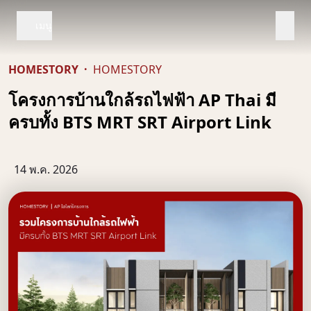
เมนู
HOMESTORY
·
HOMESTORY
โครงการบ้านใกล้รถไฟฟ้า AP Thai มี
ครบทั้ง BTS MRT SRT Airport Link
14 พ.ค. 2026