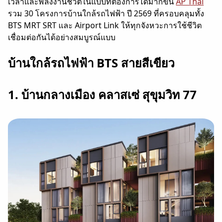
เวลาและพลังงานชีวิตในแบบที่ต้องการได้มากขึ้น
AP Thai
รวม 30 โครงการบ้านใกล้รถไฟฟ้า ปี 2569 ที่ครอบคลุมทั้ง
BTS MRT SRT และ Airport Link ให้ทุกจังหวะการใช้ชีวิต
เชื่อมต่อกันได้อย่างสมบูรณ์แบบ
บ้านใกล้รถไฟฟ้า BTS สายสีเขียว
1. บ้านกลางเมือง คลาสเซ่ สุขุมวิท 77