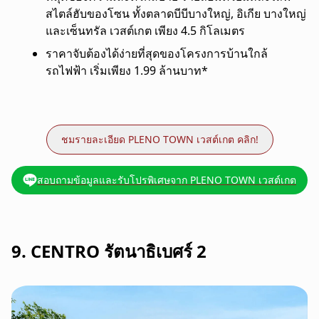
สไตล์ฮับของโซน ทั้งตลาดบีบีบางใหญ่, อิเกีย บางใหญ่
และเซ็นทรัล เวสต์เกต เพียง 4.5 กิโลเมตร
ราคาจับต้องได้ง่ายที่สุดของโครงการบ้านใกล้
รถไฟฟ้า เริ่มเพียง 1.99 ล้านบาท*
ชมรายละเอียด PLENO TOWN เวสต์เกต คลิก!
สอบถามข้อมูลและรับโปรพิเศษจาก PLENO TOWN เวสต์เกต
9. CENTRO รัตนาธิเบศร์ 2