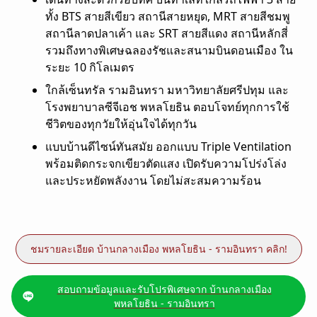
ทั้ง BTS สายสีเขียว สถานีสายหยุด, MRT สายสีชมพู
สถานีลาดปลาเค้า และ SRT สายสีแดง สถานีหลักสี่
รวมถึงทางพิเศษฉลองรัชและสนามบินดอนเมือง ใน
ระยะ 10 กิโลเมตร
ใกล้เซ็นทรัล รามอินทรา มหาวิทยาลัยศรีปทุม และ
โรงพยาบาลซีจีเอช พหลโยธิน ตอบโจทย์ทุกการใช้
ชีวิตของทุกวัยให้อุ่นใจได้ทุกวัน
แบบบ้านดีไซน์ทันสมัย ออกแบบ Triple Ventilation
พร้อมติดกระจกเขียวตัดแสง เปิดรับความโปร่งโล่ง
และประหยัดพลังงาน โดยไม่สะสมความร้อน
ชมรายละเอียด บ้านกลางเมือง พหลโยธิน - รามอินทรา คลิก!
สอบถามข้อมูลและรับโปรพิเศษจาก บ้านกลางเมือง
พหลโยธิน - รามอินทรา