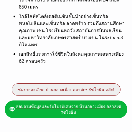
850 เมตร
ใกล้ไลฟ์สไตล์เดสติเนชันชั้นนำอย่างเซ็นทรัล
พหลโยธินและเซ็นทรัล ลาดพร้าว รวมถึงสถานศึกษา
คุณภาพ เช่น โรงเรียนหอวัง สถาบันการบินพลเรือน
และมหาวิทยาลัยเกษตรศาสตร์ บางเขน ในระยะ 5.3
กิโลเมตร
เอกสิทธิ์แห่งการใช้ชีวิตในสังคมคุณภาพเฉพาะเพียง
62 ครอบครัว
ชมรายละเอียด บ้านกลางเมือง คลาสเซ่ รัชโยธิน คลิก!
สอบถามข้อมูลและรับโปรพิเศษจาก บ้านกลางเมือง คลาสเซ่
รัชโยธิน