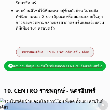
รัตนาธิเบศร์
แบบบ้านดีไซน์ให้ที่จอดรถอยู่ข้างตัวบ้าน ไม่บดบัง
ทัศนียภาพของ Green Space พร้อมผ่อนคลายในทุก
ก้าวของชีวิตท่ามกลางบรรยากาศร่มรื่นและเงียบสงบ
ที่มีเพียง 101 ครอบครัว
ชมรายละเอียด CENTRO รัตนาธิเบศร์ 2 คลิก!
สอบถามข้อมูลและรับโปรพิเศษจาก CENTRO รัตนาธิเบศร์ 2
10. CENTRO ราชพฤกษ์ - นครอินทร์