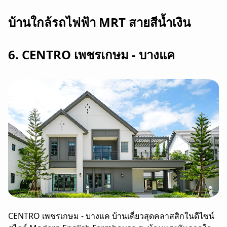
บ้านใกล้รถไฟฟ้า MRT สายสีน้ำเงิน
6. CENTRO เพชรเกษม - บางแค
CENTRO เพชรเกษม - บางแค บ้านเดี่ยวสุดคลาสสิกในดีไซน์