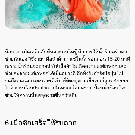
นี่อาจจะเป็นเคล็ดลับที่หลายคนไม่รู้ คือการใช้น้ำร้อนเข้ามา
ช่วยนั่นเอง วิธีง่ายๆ คือนำผ้ามาแช่ในน้ำร้อนก่อน 15-20 นาที
เพราะน้ำร้อนจะช่วยทำให้เสื้อผ้าไม่เกิดคราบผงซักฟอกและ
ช่วยละลายผงซักฟอกได้เป็นอย่างดี อีกทั้งยังกำจัดไรฝุ่น ไป
จนถึงขนแมว และแบคทีเรีย ที่ติดอยู่ตามเสื้อเราก็ถูกขจัดออก
ไปด้วยเหมือนกัน ยิ่งกว่านั้นหากเสื้อมีคราบเปื้อนน้ำร้อนก็จะ
ช่วยให้คราบนั้นหลุดง่ายชึ้นกว่าเดิม
6.เมื่อซักเสร็จให้รีบตาก