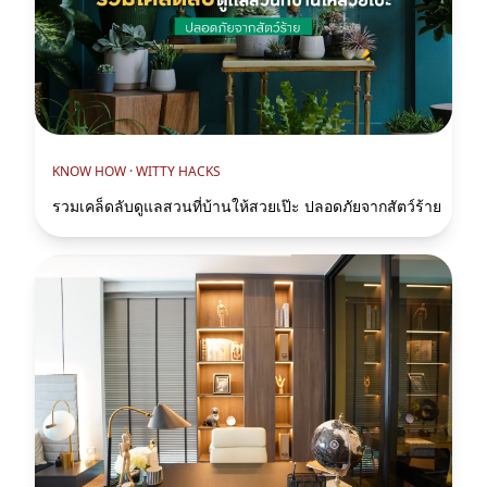
KNOW HOW ·
WITTY HACKS
รวมเคล็ดลับดูแลสวนที่บ้านให้สวยเป๊ะ ปลอดภัยจากสัตว์ร้าย