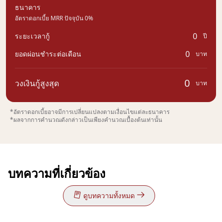
ธนาคาร
อัตราดอกเบี้ย MRR ปัจจุบัน 0%
0
ระยะเวลากู้
ปี
0
ยอดผ่อนชำระต่อเดือน
บาท
0
วงเงินกู้สูงสุด
บาท
*อัตราดอกเบี้ยอาจมีการเปลี่ยนแปลงตามเงื่อนไขแต่ละธนาคาร
*ผลจากการคำนวณดังกล่าวเป็นเพียงคำนวณเบื้องต้นเท่านั้น
บทความที่เกี่ยวข้อง
ดูบทความทั้งหมด