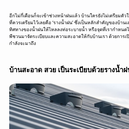
อีกไม่กี่เดือนก็จะเข้าช่วงหน้าฝนแล้ว บ้านใครยังไม่เตรียมตัวให
ที่ควรเตรียมไว้เลยคือ ‘รางน้ำฝน’ ซึ่งเป็นหลักสำคัญของบ้า
ทิศทางของน้ำฝนให้ไหลลงท่อระบายน้ำ หรือจุดที่เรากำหนดไว้ ไ
พีชวนมาจัดระเบียบและความสะอาดให้กับบ้านเรา ด้วยการเปิดเท
กำลังจะมาถึง
บ้านสะอาด สวย เป็นระเบียบด้วยรางน้ำฝ