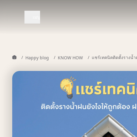
เมนู
/
/
/
แชร์เทคนิคติดตั้งรางน้ำฝ
Happy blog
KNOW HOW