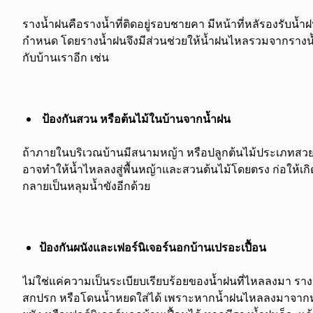
รางน้ำฝนคือรางน้ำที่ติดอยู่รอบชายคา มีหน้าที่หลัรองรับน้
กำหนด โดยรางน้ำฝนจึงมีส่วนช่วยให้น้ำฝนไหลรวมจากรางน้ำแ
กับบ้านเราอีก เช่น
ป้องกันสวน หรือต้นไม้ในบ้านจากน้ำฝน
ถ้าภายในบริเวณบ้านมีสนามหญ้า หรือปลูกต้นไม้ประเภทสวยงา
อาจทำให้น้ำไหลลงสู่พื้นหญ้าและสวนต้นไม้โดยตรง ก่อให้เกิด
กลายเป็นหลุมน้ำขังอีกด้วย
ป้องกันผนังและเฟอร์นิเจอร์นอกบ้านเปรอะเปื้อน
ไม่ใช่แค่ความเป็นระเบียบเรียบร้อยของน้ำฝนที่ไหลลงมา รางน้
สกปรก หรือโดนน้ำหยดใส่ได้ เพราะหากน้ำฝนไหลลงมาจาก