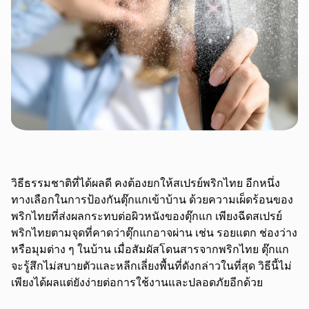
วิธีธรรมชาติที่ได้ผลดี คงต้องยกให้สเปรย์พริกไทย อีกหนึ่ง
ทางเลือกในการป้องกันตุ๊กแกเข้าบ้าน ด้วยความเผ็ดร้อนของ
พริกไทยที่ส่งผลกระทบต่อผิวหนังของตุ๊กแก เพียงฉีดสเปรย์
พริกไทยตามจุดที่คาดว่าตุ๊กแกอาจผ่าน เช่น รอยแตก ช่องว่าง
หรือมุมต่าง ๆ ในบ้าน เมื่อสัมผัสโดนสารจากพริกไทย ตุ๊กแก
จะรู้สึกไม่สบายตัวและหลีกเลี่ยงพื้นที่ดังกล่าวในที่สุด วิธีนี้ไม่
เพียงได้ผลแต่ยังง่ายต่อการใช้งานและปลอดภัยอีกด้วย