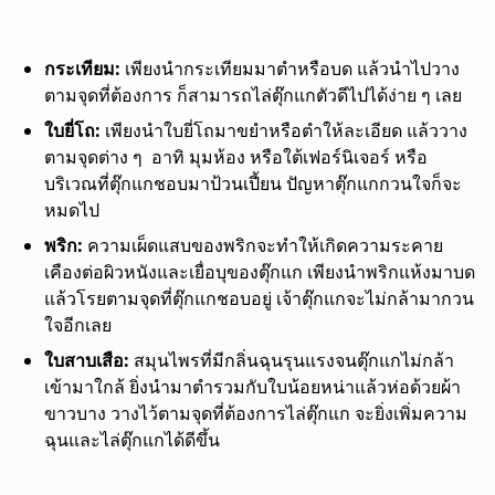
กระเทียม:
เพียงนำกระเทียมมาตำหรือบด แล้วนำไปวาง
ตามจุดที่ต้องการ ก็สามารถไล่ตุ๊กแกตัวดีไปได้ง่าย ๆ เลย
ใบยี่โถ:
เพียงนำใบยี่โถมาขยำหรือตำให้ละเอียด แล้ววาง
ตามจุดต่าง ๆ อาทิ มุมห้อง หรือใต้เฟอร์นิเจอร์ หรือ
บริเวณที่ตุ๊กแกชอบมาป้วนเปี้ยน ปัญหาตุ๊กแกกวนใจก็จะ
หมดไป
พริก:
ความเผ็ดแสบของพริกจะทำให้เกิดความระคาย
เคืองต่อผิวหนังและเยื่อบุของตุ๊กแก เพียงนำพริกแห้งมาบด
แล้วโรยตามจุดที่ตุ๊กแกชอบอยู่ เจ้าตุ๊กแกจะไม่กล้ามากวน
ใจอีกเลย
ใบสาบเสือ:
สมุนไพรที่มีกลิ่นฉุนรุนแรงจนตุ๊กแกไม่กล้า
เข้ามาใกล้ ยิ่งนำมาตำรวมกับใบน้อยหน่าแล้วห่อด้วยผ้า
ขาวบาง วางไว้ตามจุดที่ต้องการไล่ตุ๊กแก จะยิ่งเพิ่มความ
ฉุนและไล่ตุ๊กแกได้ดีขึ้น