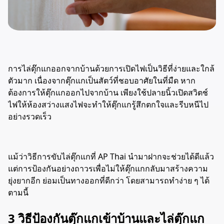
การไล่ตุ๊กแกออกจากบ้านด้วยการเปิดไฟเป็นวิธีที่ง่ายและใกล้
ตัวมาก เนื่องจากตุ๊กแกเป็นสัตว์ที่ชอบอาศัยในที่มืด หาก
ต้องการให้ตุ๊กแกออกไปจากบ้าน เพียงใช้ปลายนิ้วเปิดสวิตช์
ไฟให้ห้องสว่างแสงไฟจะทำให้ตุ๊กแกรู้สึกตกใจและรีบหนีไป
อย่างรวดเร็ว
แม้ว่าวิธีการขับไล่ตุ๊กแกที่ AP Thai นำมาฝากจะช่วยได้ดีแล้ว
แต่การป้องกันอย่างถาวรเพื่อไม่ให้ตุ๊กแกกลับมาสร้างความ
ยุ่งยากอีก ย่อมเป็นทางออกที่ดีกว่า โดยสามารถทำง่าย ๆ ได้
ตามนี้
3 วิธีป้องกันตุ๊กแกเข้าบ้านและไล่ตุ๊กแก