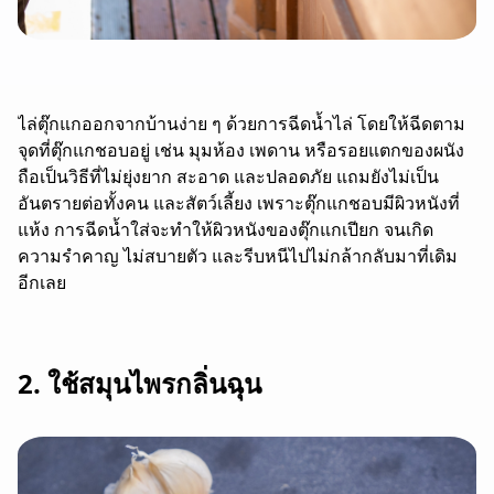
ไล่ตุ๊กแกออกจากบ้านง่าย ๆ ด้วยการฉีดน้ำไล่ โดยให้ฉีดตาม
จุดที่ตุ๊กแกชอบอยู่ เช่น มุมห้อง เพดาน หรือรอยแตกของผนัง
ถือเป็นวิธีที่ไม่ยุ่งยาก สะอาด และปลอดภัย แถมยังไม่เป็น
อันตรายต่อทั้งคน และสัตว์เลี้ยง เพราะตุ๊กแกชอบมีผิวหนังที่
แห้ง การฉีดน้ำใส่จะทำให้ผิวหนังของตุ๊กแกเปียก จนเกิด
ความรำคาญ ไม่สบายตัว และรีบหนีไปไม่กล้ากลับมาที่เดิม
อีกเลย
2. ใช้สมุนไพรกลิ่นฉุน