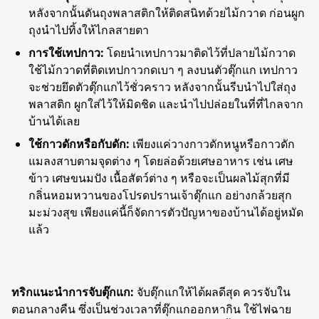
หลังจากนั้นดันถุงพลาสติกให้ติดสนิทด้วยไม้กวาด ก่อนผูก
ถุงนำไปทิ้งให้ไกลสายตา
การใช้เทปกาว:
โดยนำเทปกาวมาติดไว้ที่ปลายไม้กวาด
ใช้ไม้กวาดที่ติดเทปกาวกดเบา ๆ ลงบนตัวตุ๊กแก เทปกาว
จะช่วยยึดตัวตุ๊กแกไว้ชั่วคราว หลังจากนั้นรีบนำไปใส่ถุง
พลาสติก ผูกใส่ไว้ให้มิดชิด และนำไปปล่อยในที่ที่ไกลจาก
บ้านได้เลย
ใช้กาวดักหรือกับดัก:
เพียงแค่วางกาวดักหนูหรือกาวดัก
แมลงสาบตามจุดต่าง ๆ โดยล่อด้วยเศษอาหาร เช่น เศษ
ข้าว เศษขนมปัง เนื้อสัตว์ต่าง ๆ หรือจะเป็นผลไม้สุกที่มี
กลิ่นหอมหวานของโปรดปรานเจ้าตุ๊กแก อย่างกล้วยสุก
มะม่วงสุข เพียงแค่นี้ก็จัดการตัวปัญหาของบ้านได้อยู่หมัด
แล้ว
ทริกแนะนำการจับตุ๊กแก:
จับตุ๊กแกให้ได้ผลดีสุด ควรจับใน
ตอนกลางคืน ซึ่งเป็นช่วงเวลาที่ตุ๊กแกออกหากิน ใช้ไฟฉาย