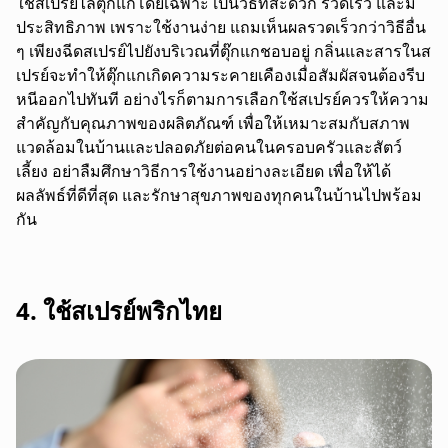
ใช้สเปรย์ไล่ตุ๊กแกโดยเฉพาะ เป็นวิธีที่สะดวก รวดเร็ว และมี
ประสิทธิภาพ เพราะใช้งานง่าย แถมเห็นผลรวดเร็วกว่าวิธีอื่น
ๆ เพียงฉีดสเปรย์ไปยังบริเวณที่ตุ๊กแกชอบอยู่ กลิ่นและสารในส
เปรย์จะทำให้ตุ๊กแกเกิดความระคายเคืองเมื่อสัมผัสจนต้องรีบ
หนีออกไปทันที อย่างไรก็ตามการเลือกใช้
สเปรย์ควรให้ความ
สำคัญกับคุณภาพของผลิตภัณฑ์ เพื่อให้เหมาะสมกับสภาพ
แวดล้อมในบ้านและปลอดภัยต่อคนในครอบครัวและสัตว์
เลี้ยง อย่าลืมศึกษาวิธีการใช้งานอย่างละเอียด เพื่อให้ได้
ผลลัพธ์ที่ดีที่สุด และรักษาสุขภาพของทุกคนในบ้านไปพร้อม
กัน
4. ใช้สเปรย์พริกไทย