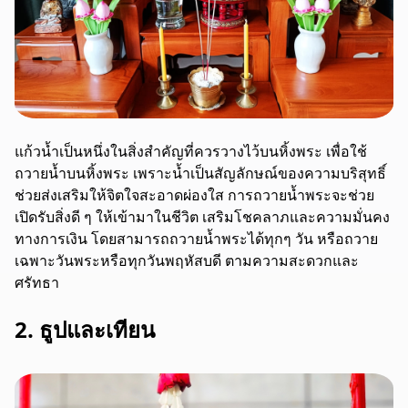
แก้วน้ำเป็นหนึ่งในสิ่งสำคัญที่ควรวางไว้บนหิ้งพระ เพื่อใช้
ถวายน้ำบนหิ้งพระ เพราะน้ำเป็นสัญลักษณ์ของความบริสุทธิ์
ช่วยส่งเสริมให้จิตใจสะอาดผ่องใส การถวายน้ำพระจะช่วย
เปิดรับสิ่งดี ๆ ให้เข้ามาในชีวิต เสริมโชคลาภและความมั่นคง
ทางการเงิน โดยสามารถถวายน้ำพระได้ทุกๆ วัน หรือถวาย
เฉพาะวันพระหรือทุกวันพฤหัสบดี ตามความสะดวกและ
ศรัทธา
2. ธูปและเทียน