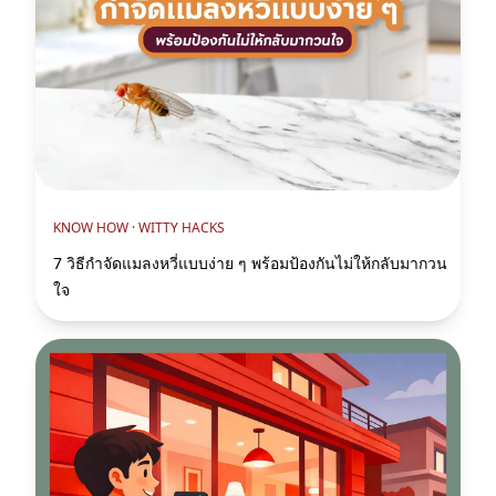
KNOW HOW ·
WITTY HACKS
7 วิธีกําจัดแมลงหวี่แบบง่าย ๆ พร้อมป้องกันไม่ให้กลับมากวน
ใจ