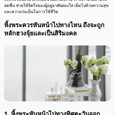
สดชื่น ช่วยให้จิตใจของผู้อยู่อาศัยผ่องใส เต็มไปด้วยความสุข
และความร่มเย็นในการใช้ชีวิต
หิ้งพระควรหันหน้าไปทางไหน ถึงจะถูก
หลักฮวงจุ้ยและเป็นสิริมงคล
1. หิ้งพระหันหน้าไปทางทิศตะวันออก