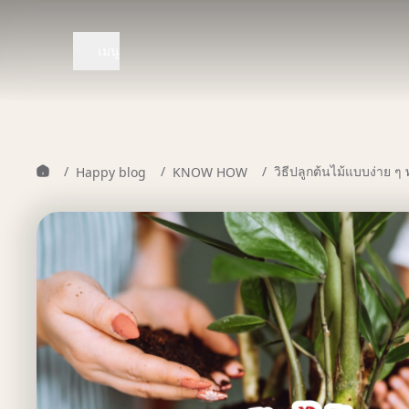
เมนู
/
/
/
วิธีปลูกต้นไม้แบบง่าย ๆ
Happy blog
KNOW HOW