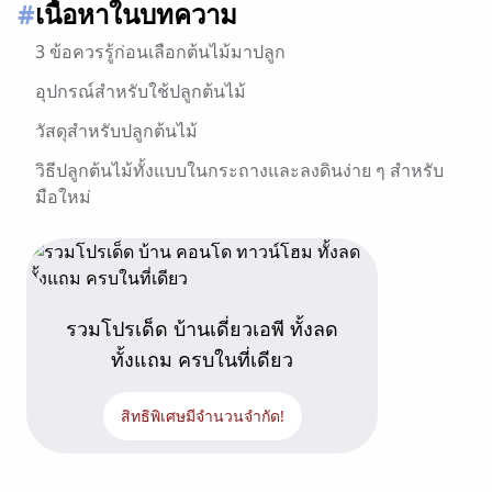
#
เนื้อหาในบทความ
3 ข้อควรรู้ก่อนเลือกต้นไม้มาปลูก
อุปกรณ์สำหรับใช้ปลูกต้นไม้
วัสดุสำหรับปลูกต้นไม้
วิธีปลูกต้นไม้ทั้งแบบในกระถางและลงดินง่าย ๆ สำหรับ
มือใหม่
6 เคล็ดลับดูแลบำรุงรักษาต้นไม้ให้งอกงาม
รวมต้นไม้น่าปลูก เสริมบรรยากาศบ้านให้น่าอยู่ จาก AP
Thai
รวมโปรเด็ด บ้านเดี่ยวเอพี ทั้งลด
เปลี่ยนมุมบ้านให้มีชีวิต เริ่มต้นด้วยการปลูกต้นไม้ง่าย ๆ
ทั้งแถม ครบในที่เดียว
เอพีไทยแลนด์ ช่วยเติมเต็มความหมายของชีวิต
สิทธิพิเศษมีจำนวนจำกัด!