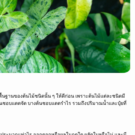
ื้นฐานของต้นไม้ชนิดนั้น ๆ ให้ดีก่อน เพราะต้นไม้แต่ละชนิดมี
้นชอบแดดจัด บางต้นชอบแดดรำไร รวมถึงปริมาณน้ำและปุ๋ยที่
ะสูงประมาณเท่าไร ออกดอกหรือผลในฤดูใด ผลัดใบหรือไม่ และมี