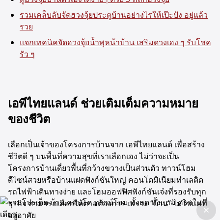
รวมเคล็บลับจัดฮวงจุ้ยประตูบ้านอย่างไรให้เป๊ะปัง อยู่แล้ว
รวย
แจกเทคนิคจัดฮวงจุ้ยน้ำพุหน้าบ้าน เสริมดวงเฮง ๆ รับโชค
รัว ๆ
เอพีไทยแลนด์ ช่วยเติมเต็มความหมาย
ของชีวิต
เลือกเป็นเจ้าของโครงการบ้านจาก เอพีไทยแลนด์ เพื่อสร้าง
ชีวิตดี ๆ บนพื้นที่ความสุขที่เราเลือกเอง ไม่ว่าจะเป็น
โครงการบ้านเดี่ยวพื้นที่กว้างขวางเป็นส่วนตัว ทาวน์โฮม
ดีไซน์สวยหรือบ้านแฝดฟังก์ชันใหญ่ คอนโดมิเนียมทำเลติด
รถไฟฟ้าเดินทางง่าย และโฮมออฟฟิศฟังก์ชันเจ๋งที่รองรับทุก
ธุรกิจ สามารถเลือกได้ตามต้องการ เพราะ “บ้าน” ไม่ใช่แค่ที่
อยู่อาศัย