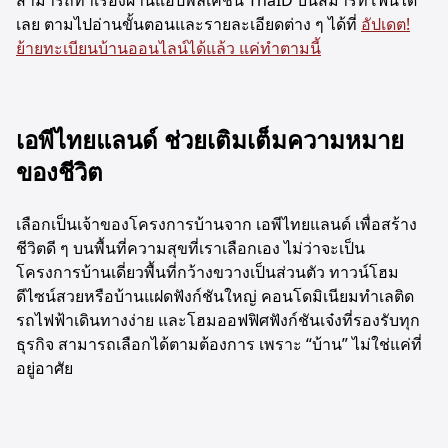
สามารถทำเรื่องผ่านแอปพลิเคชัน ThaID บนสมาร์ทโฟนได้
เลย ตามไปอ่านขั้นตอนและรายละเอียดต่าง ๆ ได้ที่
อัปเดต!
ย้ายทะเบียนบ้านออนไลน์ได้แล้ว แค่ทำตามนี้
เอพีไทยแลนด์ ช่วยเติมเต็มความหมาย
ของชีวิต
เลือกเป็นเจ้าของโครงการบ้านจาก เอพีไทยแลนด์ เพื่อสร้าง
ชีวิตดี ๆ บนพื้นที่ความสุขที่เราเลือกเอง ไม่ว่าจะเป็น
โครงการบ้านเดี่ยวพื้นที่กว้างขวางเป็นส่วนตัว ทาวน์โฮม
ดีไซน์สวยหรือบ้านแฝดฟังก์ชันใหญ่ คอนโดมิเนียมทำเลติด
รถไฟฟ้าเดินทางง่าย และโฮมออฟฟิศฟังก์ชันเจ๋งที่รองรับทุก
ธุรกิจ สามารถเลือกได้ตามต้องการ เพราะ “บ้าน” ไม่ใช่แค่ที่
อยู่อาศัย